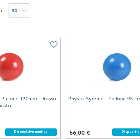
sorio preferito. Un acquisto sicuro, conveniente ed ef
a
raturo utilizzo di tale ausilio, qualsiasi siano le fina
 Pallone 120 cm - Rosso
Physio Gymnic - Pallone 95 cm
busto
66,00 €
Dispositivo medico
Dispositi