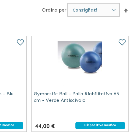
ficace, che non tradirà le tue aspettative e ti
Ordina per
Im
lità di allenamento o di terapia che hai in mente.
la
di
de
 - Blu
Gymnastic Ball - Palla Riabilitativa 65
cm - Verde Antiscivolo
44,00 €
vo medico
Dispositivo medico