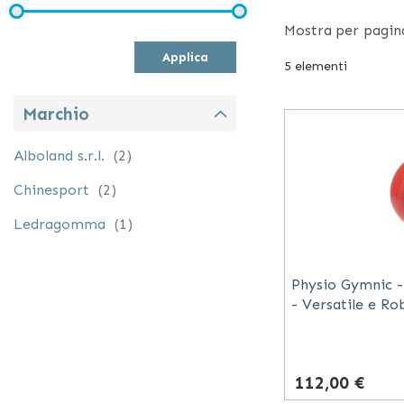
tuo nuovo acces
Mostra
per pagin
consentirà un du
Applica
5
elementi
Marchio
elementi
Alboland s.r.l.
2
elementi
Chinesport
2
elemento
Ledragomma
1
Physio Gymnic -
- Versatile e Ro
112,00 €