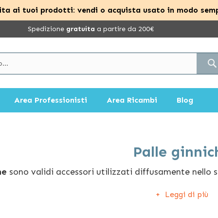
ta ai tuoi prodotti: vendi o acquista usato in modo semp
Spedizione
gratuita
a partire da 200€
Area Professionisti
Area Ricambi
Blog
Palle ginnic
che
sono validi accessori utilizzati diffusamente nello s
dalle eccellenti qualità dinamiche, possono essere fru
Leggi di più
bica o, ancora, come palloni da seduta.
 nostro catalogo di
palle ginniche
troverai diverse solu