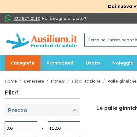
Dai nuova vi
Salta
329 877 0110
Hai bisogno di aiuto?
al
contenuto
Categorie
Promozioni
Usato
Noleggio
Home
Benessere
Fitness
Riabilitazione
Palle ginniche
Filtri
Le
palle ginni
Prezzo
usare, sicure e 
lezioni di aero
-
All’interno del