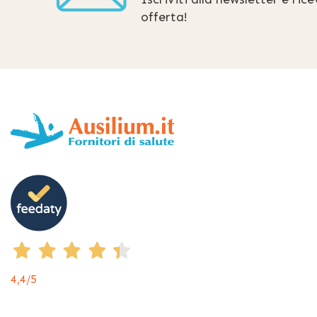
offerta!
4,4
/5