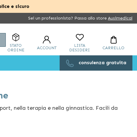
lice e sicuro
Sei un professionista? Passa allo store
Ausimedical
Cerca
STATO
LISTA
ACCOUNT
CARRELLO
ORDINE
DESIDERI
consulenza gratuita
he
port, nella terapia e nella ginnastica. Facili da
ite anche nelle ipotesi di carico estremo, come nelle
zioni per dimensioni e colori, tra le quali scegliere il