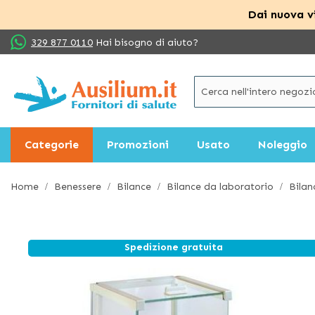
Dai nuova vi
Salta
329 877 0110
Hai bisogno di aiuto?
al
contenuto
Categorie
Promozioni
Usato
Noleggio
Home
Benessere
Bilance
Bilance da laboratorio
Bilan
Spedizione gratuita
Vai
alla
fine
della