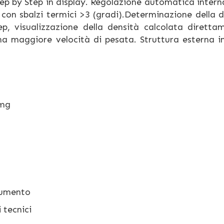
p by Step in display. Regolazione automatica interna
con sbalzi termici >3 (gradi).Determinazione della d
tep, visualizzazione della densità calcolata diretta
una maggiore velocità di pesata. Struttura esterna i
 mg
ocumento
 tecnici