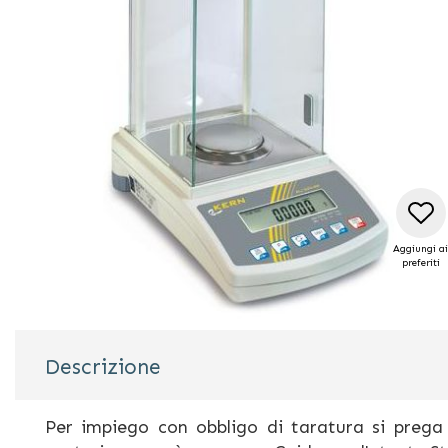
galleria
di
immagini
Aggiungi ai
preferiti
Vai
all'inizio
Descrizione
della
galleria
di
Per impiego con obbligo di taratura si prega
immagini