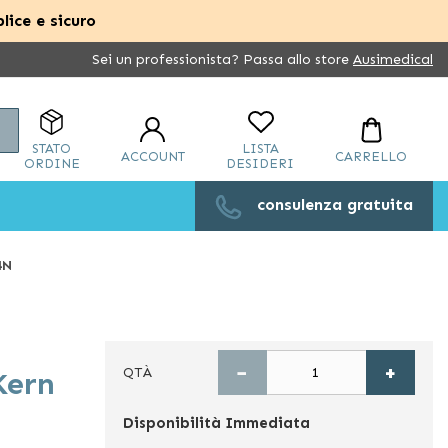
lice e sicuro
Sei un professionista? Passa allo store
Ausimedical
Cerca
STATO
LISTA
ACCOUNT
CARRELLO
ORDINE
DESIDERI
consulenza gratuita
4N
−
+
QTÀ
Kern
Disponibilità
Immediata