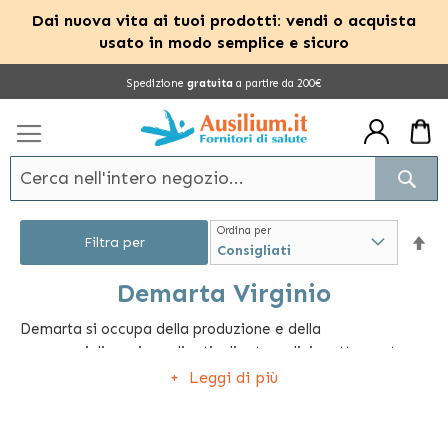
Dai nuova vita ai tuoi prodotti: vendi o acquista
usato in modo semplice e sicuro
Salta
Spedizione
gratuita
a partire da 200€
al
contenuto
Cerc
Ordina per
Im
Filtra per
la
Demarta Virginio
Demarta si occupa della produzione e della
dir
commercializzazione di articoli ortopedici e attrezzature
dec
sanitarie in tutto il mondo. Questa azienda è specializzata
Leggi di più
nella vendita di ausili antidecubito come cuscini,
materassi e guanciali e di prodotti dedicati alla
movimentazione delle persone come carrozzine,