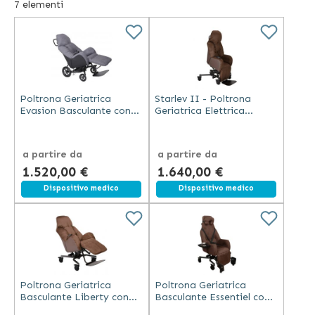
7
elementi
deambulatori e sistemi di trasferimento. L'offerta di
Demarta include inoltre prodotti utili in casa per anziani e
disabili, come ad esempio imbracature speciali alzamalati
e sollevatori.
Poltrona Geriatrica
Starlev II - Poltrona
Evasion Basculante con
Geriatrica Elettrica
Ruote e Poggiapiedi
Basculante con Ruote
a partire da
a partire da
1.520,00 €
1.640,00 €
Spedizione gratuita
Dispositivo medico
Spedizione gratuita
Dispositivo medico
Poltrona Geriatrica
Poltrona Geriatrica
Basculante Liberty con
Basculante Essentiel con
Ruote e Poggiapiedi
Ruote e Tavolino