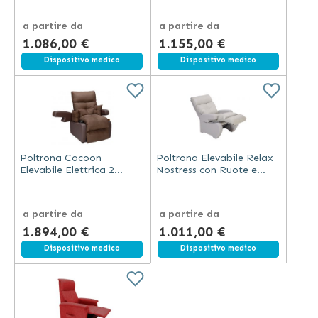
a partire da
a partire da
1.086,00 €
1.155,00 €
Spedizione gratuita
Dispositivo medico
Spedizione gratuita
Dispositivo medico
Poltrona Cocoon
Poltrona Elevabile Relax
Elevabile Elettrica 2
Nostress con Ruote e
Motori in Velluto Marrone
Braccioli
a partire da
a partire da
1.894,00 €
1.011,00 €
Spedizione gratuita
Dispositivo medico
Spedizione gratuita
Dispositivo medico