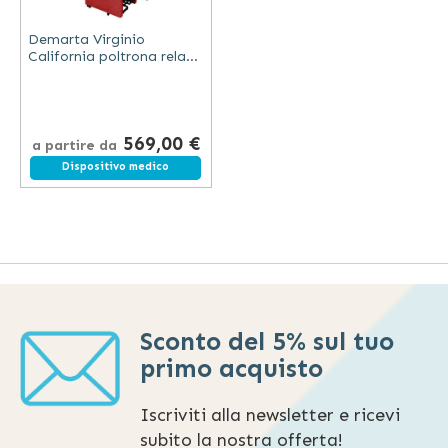
Demarta Virginio
California poltrona relax
elevabile a due motori in
tessuto antimacchia e
acciaio
569,00 €
a partire da
Spedizione gratuita
Dispositivo medico
Sconto del 5% sul tuo
primo acquisto
Iscriviti alla newsletter e ricevi
subito la nostra offerta!