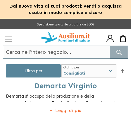
Dai nuova vita ai tuoi prodotti: vendi o acquista
usato in modo semplice e sicuro
Salta
Spedizione
gratuita
a partire da 200€
al
contenuto
Cerc
Ordina per
Im
Filtra per
la
Demarta Virginio
Demarta si occupa della produzione e della
dir
commercializzazione di articoli ortopedici e attrezzature
dec
sanitarie in tutto il mondo. Questa azienda è specializzata
Leggi di più
nella vendita di ausili antidecubito come cuscini,
materassi e guanciali e di prodotti dedicati alla
movimentazione delle persone come carrozzine,