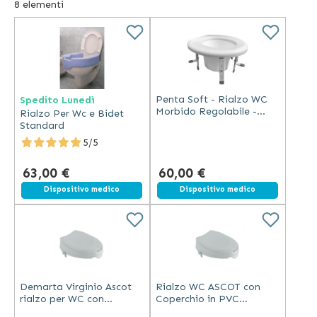
8
elementi
deambulatori e sistemi di trasferimento. L'offerta di
Demarta include inoltre prodotti utili in casa per anziani e
disabili, come ad esempio imbracature speciali alzamalati
e sollevatori.
Penta Soft - Rialzo WC
Spedito Lunedì
Morbido Regolabile -
Rialzo Per Wc e Bidet
Idrorepellente - 37x40 cm
Standard
5/5
63,00 €
60,00 €
Spedizione gratuita
Dispositivo medico
Dispositivo medico
Demarta Virginio Ascot
Rialzo WC ASCOT con
rialzo per WC con
Coperchio in PVC
coperchio in PVC lavabile
Lavabile - 5 cm