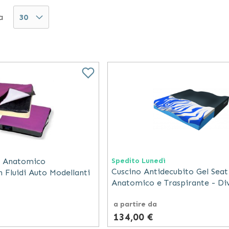
che, grazie alla fodera interna rivestita, garantirann
a
rsone che desiderano disporre di un sostegno in grado 
l antidecubito
è dunque lo strumento ideale per dare s
o.
o Anatomico
Spedito Lunedì
Cuscino Antidecubito Gel Seat
 Fluidi Auto Modellanti
Anatomico e Traspirante - Di
Misure
a partire da
134,00 €