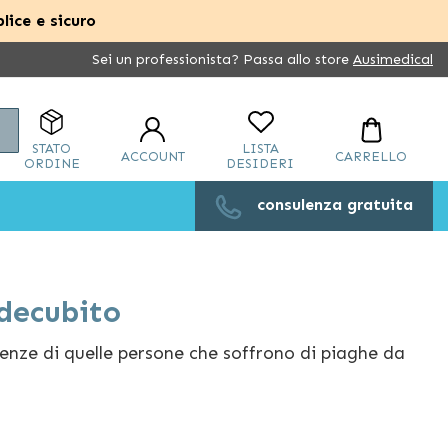
lice e sicuro
Sei un professionista? Passa allo store
Ausimedical
Cerca
STATO
LISTA
ACCOUNT
CARRELLO
ORDINE
DESIDERI
consulenza gratuita
idecubito
genze di quelle persone che soffrono di piaghe da
rette in una stessa posizione per molto tempo a
gliori accessori per questo scopo, con gel fluidi