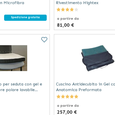
in Microfibra
Rivestimento Hightex
Spedizione gratuita
a partire da
81,00 €
o per seduta con gel e
Cuscino Antidecubito in Gel c
re polare lavabile
Anatomica Preformata
ero bianco
a partire da
257,00 €