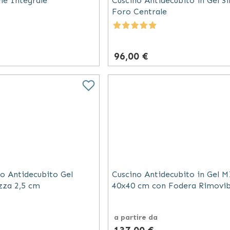
one Integrale
Cuscino Antidecubito in Gel Si
Foro Centrale
96,00 €
no Antidecubito Gel
Cuscino Antidecubito in Gel 
zza 2,5 cm
40x40 cm con Fodera Rimovib
a partire da