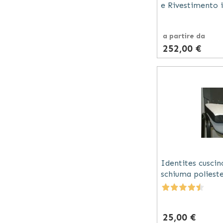
e Rivestimento 
a partire da
252,00 €
Identites cuscin
schiuma polieste
46,5x38x7 cm n
25,00 €