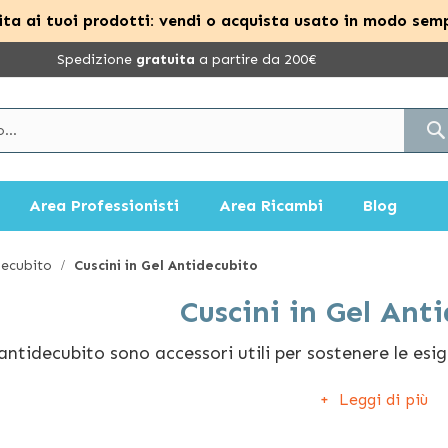
ta ai tuoi prodotti: vendi o acquista usato in modo semp
Spedizione
gratuita
a partire da 200€
Area Professionisti
Area Ricambi
Blog
decubito
Cuscini in Gel Antidecubito
Cuscini in Gel Ant
antidecubito sono accessori utili per sostenere le esi
desiderano prevenire la loro formazione, poiché cost
Leggi di più
 post-operatori o disabilità.
nostro shop di
cuscini in gel
antidecubito troverai i mi