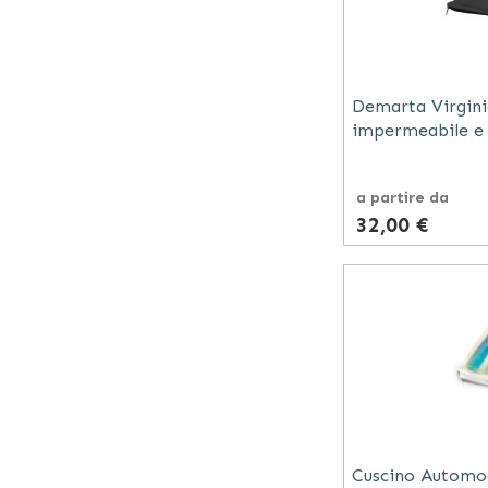
Demarta Virgini
impermeabile e 
guanciale Siligel
a partire da
32,00 €
Cuscino Automod