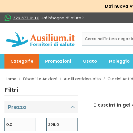
Dai nuova vi
Salta
329 877 0110
Hai bisogno di aiuto?
al
contenuto
Categorie
Promozioni
Usato
Noleggio
Home
Disabili e Anziani
Ausili antidecubito
Cuscini Anti
Filtri
I
cuscini in gel
Prezzo
decubito o che 
causa di periodi
-
All’interno del 