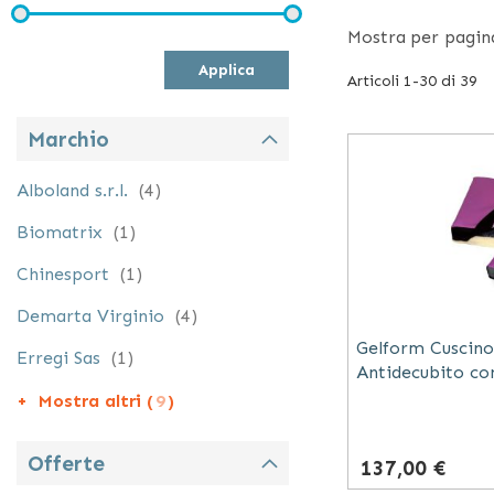
automodellante 
Mostra
per pagin
tutte quelle pe
Applica
Articoli
1
-
30
di
39
Il
cuscino in ge
rotelle o a lett
Marchio
elementi
Alboland s.r.l.
4
elemento
Biomatrix
1
elemento
Chinesport
1
elementi
Demarta Virginio
4
Gelform Cuscin
elemento
Erregi Sas
1
Antidecubito con
Mostra altri (
9
)
Offerte
137,00 €