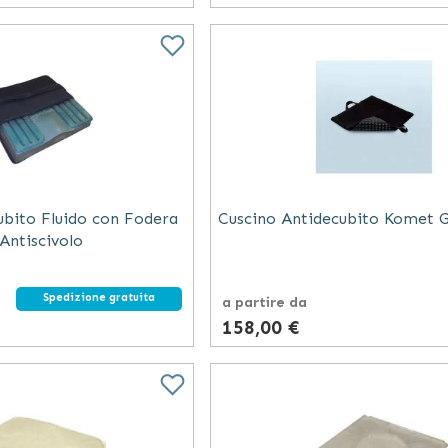
ubito Fluido con Fodera
Cuscino Antidecubito Komet G
Antiscivolo
Spedizione gratuita
a partire da
158,00 €