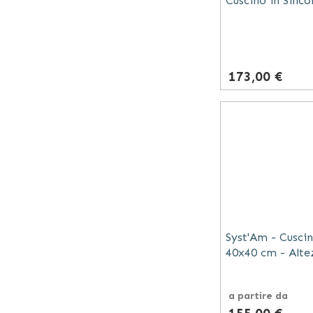
Cuscino in Silic
173,00 €
Syst'Am - Cusci
40x40 cm - Alte
a partire da