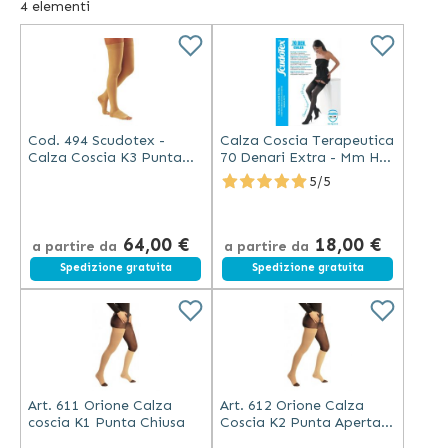
4
elementi
differenziata, potendo così essere proficuamente
utilizzate anche in termini di corretta prevenzione.
Disponibili in diversi modelli, le
calze coscia
sono dunque
un ideale supporto nei confronti di alcuni disturbi come le
teleangectasie, le varicosi superficiali leggere, la
Cod. 494 Scudotex -
Calza Coscia Terapeutica
varicosità con tendenza agli edemi leggeri, le varici
Calza Coscia K3 Punta
70 Denari Extra - Mm Hg
durante e dopo la gravidanza e, ancora, nelle ipotesi di
Aperta Unisex - Naturale
15-18 Scudotex (Codice
5/5
profilassi trombo emboica
477)
64,00 €
18,00 €
a partire da
a partire da
Spedizione gratuita
Spedizione gratuita
Art. 611 Orione Calza
Art. 612 Orione Calza
coscia K1 Punta Chiusa
Coscia K2 Punta Aperta
Compressione Graduata