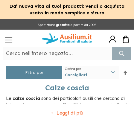
Dai nuova vita ai tuoi prodotti: vendi o acquista
usato in modo semplice e sicuro
Salta
Spedizione
gratuita
a partire da 200€
al
contenuto
Cerc
Ordina per
Im
Filtra per
la
Calze coscia
Le
calze coscia
sono dei particolari ausili che cercano di
dir
intervenire per contrastare l’insufficienza venosa degli arti
dec
inferiori, un problema particolarmente frequente, che
Leggi di più
colpisce un gran numero di persone. Le calze medicali per
la coscia sono dunque in grado di migliorare la
circolazione venosa grazie a una compressione