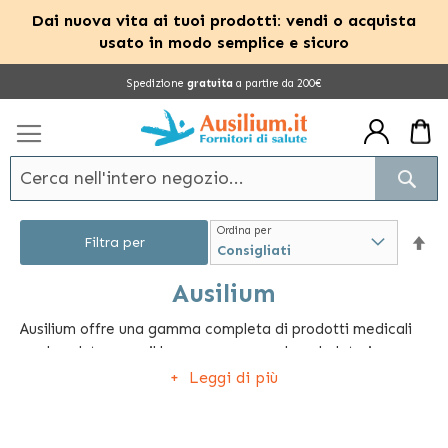
Dai nuova vita ai tuoi prodotti: vendi o acquista
usato in modo semplice e sicuro
Salta
Spedizione
gratuita
a partire da 200€
al
contenuto
Cerc
Ordina per
Im
Filtra per
la
Ausilium
Ausilium offre una gamma completa di prodotti medicali
dir
per la salute e per il benessere come deambulatori,
dec
termometri, stampelle, carrozzine, kit antidecubito.
Leggi di più