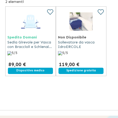
2
elementi
Spedito Domani
Non Disponibile
Sedia Girevole per Vasca
Sollevatore da vasca
con Braccioli e Schienale
IdroERCOLE
Antiscivolo
5/5
5/5
89,00 €
119,00 €
Spedizione gratuita
Dispositivo medico
Spedizione gratuita