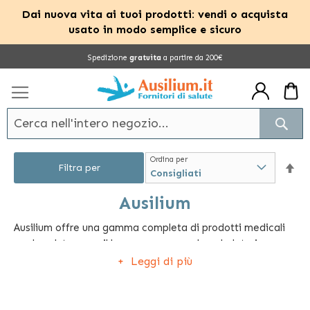
Dai nuova vita ai tuoi prodotti: vendi o acquista
usato in modo semplice e sicuro
Salta
Spedizione
gratuita
a partire da 200€
al
contenuto
Cerc
Ordina per
Im
Filtra per
la
Ausilium
Ausilium offre una gamma completa di prodotti medicali
dir
per la salute e per il benessere come deambulatori,
dec
termometri, stampelle, carrozzine, kit antidecubito.
Leggi di più