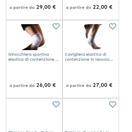
Sport
29,00 €
22,00 €
a partire da
a partire da
Ginocchiera sportiva
Cavigliera elastica di
elastica di contenzione in
contenzione in tessuto
maglia traspirante a
traspirante - Thuasne
compressione - Thuasne
Sport
Sport
26,00 €
27,00 €
a partire da
a partire da