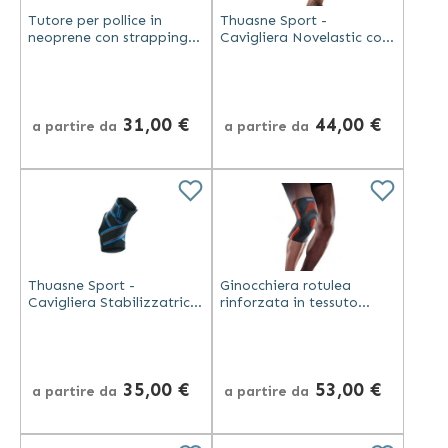
Tutore per pollice in
Thuasne Sport -
neoprene con strapping
Cavigliera Novelastic con
per dolori a tendini e
Plantare e Cinghia a 8
legamenti - Thuasne
Sport
31,00 €
44,00 €
a partire da
a partire da
Thuasne Sport -
Ginocchiera rotulea
Cavigliera Stabilizzatrice
rinforzata in tessuto
in Neoprene per Sport
traspirante elastico
indicata per attività
sportiva - Thuasne Sport
35,00 €
53,00 €
a partire da
a partire da