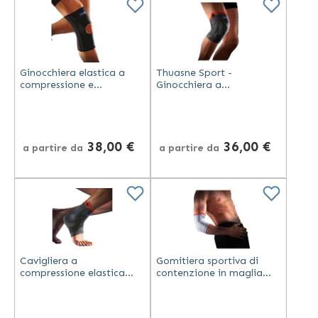
Ginocchiera elastica a
Thuasne Sport -
compressione e
Ginocchiera a
rinforzata di supporto in
Compressione
neoprene - Thuasne Sport
Traspirante Rinforzata
38,00 €
36,00 €
a partire da
a partire da
Cavigliera a
Gomitiera sportiva di
compressione elastica
contenzione in maglia
rinforzata di sostegno
elastica traspirante a
per distorsioni e
compressione - Thuasne
instabilità - Thuasne
Sport