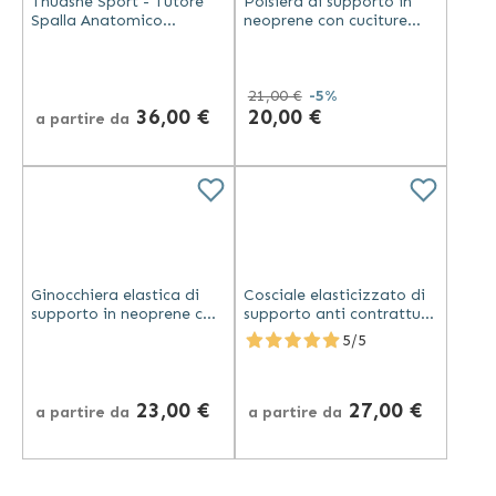
Thuasne Sport - Tutore
Polsiera di supporto in
Spalla Anatomico
neoprene con cuciture
Neoprene - Nero
elasticizzate - Thuasne
Sport
21,00 €
-5%
36,00 €
20,00 €
a partire da
Ginocchiera elastica di
Cosciale elasticizzato di
supporto in neoprene con
supporto anti contratture
foro rotuleo - Thuasne
in neoprene - Thuasne
5/5
Sport
Sport
23,00 €
27,00 €
a partire da
a partire da