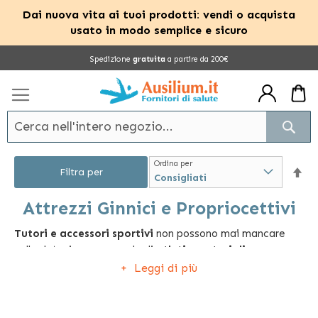
Dai nuova vita ai tuoi prodotti: vendi o acquista
usato in modo semplice e sicuro
Salta
Spedizione
gratuita
a partire da 200€
al
contenuto
Cerc
Ordina per
Im
Filtra per
la
Attrezzi Ginnici e Propriocettivi
Tutori e accessori sportivi
non possono mai mancare
dir
nella dotazione personale di
atleti amatoriali e
dec
professionisti
.
L’attività sportiva necessita di una serie
Leggi di più
di articoli per curare il proprio corpo e preservare la
propria salute, in modo da raggiungere sempre i risultati
prefissati.