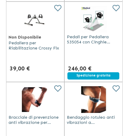
Pedali per Pedaliera
Non Disponibile
535054 con Cinghie
Pedaliera per
Regolabili e Supporto
Riabilitazione Crossy Fix
Talloni
39,00 €
246,00 €
Spedizione gratuita
Bracciale di prevenzione
Bendaggio rotuleo anti
anti vibrazione per
vibrazioni a
tendinite del gomito -
compressione con
Thuasne Sport
supporto in silicone -