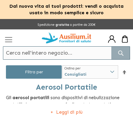
Dai nuova vita ai tuoi prodotti: vendi o acquista
usato in modo semplice e sicuro
Salta
Spedizione
gratuita
a partire da 200€
al
contenuto
Cerc
Ordina per
Im
Filtra per
la
Aerosol Portatile
Gli
aerosol portatili
sono dispositivi di nebulizzazione
dir
portatili che possono essere facilmente trasportati
dec
ovunque occorra effettuare un trattamento. Si tratta
Leggi di più
pertanto di accessori che possono essere riposti all’interno
di una borsa e che, in qualsiasi occasione sia necessario o
consigliabile sottoporsi a questo tipo di trattamento,