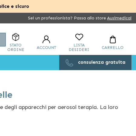
lice e sicuro
Sei un professionista? Passa allo store
Ausimedical
Cerca
STATO
LISTA
ACCOUNT
CARRELLO
ORDINE
DESIDERI
consulenza gratuita
lle
e degli apparecchi per aerosol terapia. La loro
da “molletta” facilmente applicabile sul naso: poco
 nel migliore dei modi il dispositivo per il