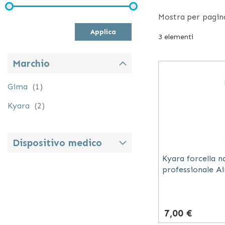
All’interno del 
Mostra
per pagin
confezioni, cos
Applica
ad esempio le m
3
elementi
Marchio
elemento
Gima
1
elementi
Kyara
2
Dispositivo medico
Kyara forcella n
professionale A
trasparente in p
7,00 €