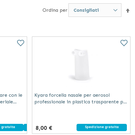
erosol
, da acquistare in diversi formati e
Ordina per
Im
garantire la massima efficacia del dispositivo, come
i boccagli con valvola.
la
di
de
zare con le
Kyara forcella nasale per aerosol
eriale
professionale in plastica trasparente per
uso medico
8,00 €
 gratuita
Dispositivo medico
Spedizione gratuita