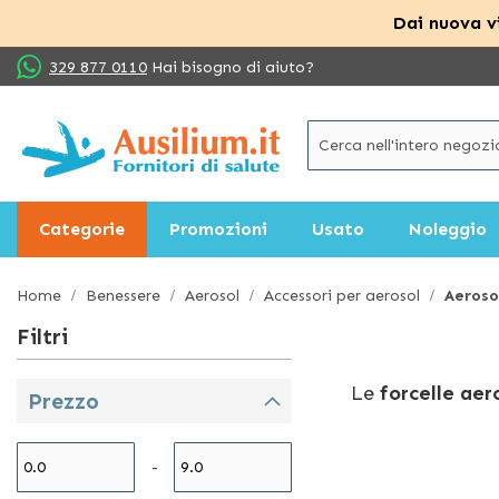
Dai nuova vi
Salta
329 877 0110
Hai bisogno di aiuto?
al
contenuto
Categorie
Promozioni
Usato
Noleggio
Home
Benessere
Aerosol
Accessori per aerosol
Aeroso
Filtri
Le
forcelle aer
Prezzo
funzione è quel
fastidiosa e inv
-
trattamento ae