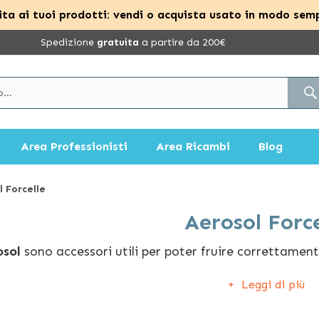
ta ai tuoi prodotti: vendi o acquista usato in modo semp
Spedizione
gratuita
a partire da 200€
Area Professionisti
Area Ricambi
Blog
l Forcelle
Aerosol Force
osol
sono accessori utili per poter fruire correttament
la di effettuare la chiusura del canale nasale agendo 
Leggi di più
asiva, la sua corretta applicazione permetterà di usare
rosol.