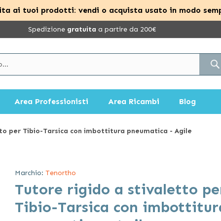
ta ai tuoi prodotti: vendi o acquista usato in modo semp
Spedizione
gratuita
a partire da 200€
Area Professionisti
Area Ricambi
Blog
tto per Tibio-Tarsica con imbottitura pneumatica - Agile
Marchio:
Tenortho
Tutore rigido a stivaletto pe
Tibio-Tarsica con imbottitur