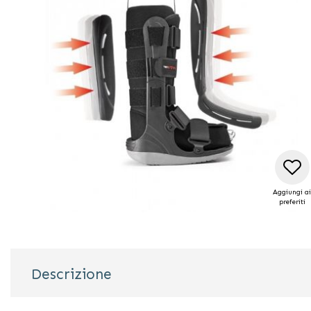
di
immagini
Aggiungi ai
preferiti
Vai
all'inizio
della
galleria
Descrizione
di
immagini