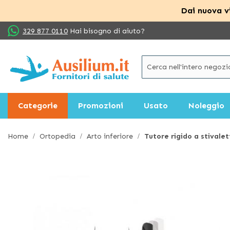
Dai nuova vi
Salta
329 877 0110
Hai bisogno di aiuto?
al
contenuto
Categorie
Promozioni
Usato
Noleggio
Home
Ortopedia
Arto inferiore
Tutore rigido a stivale
Vai
alla
fine
della
galleria