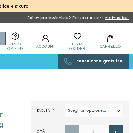
lice e sicuro
Sei un professionista? Passa allo store
Ausimedical
Cerca
STATO
LISTA
ACCOUNT
CARRELLO
ORDINE
DESIDERI
consulenza gratuita
TAGLIA
r
a
−
+
QTÀ