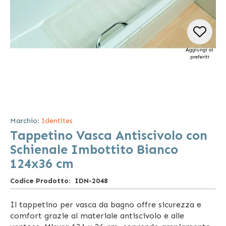
Aggiungi ai
preferiti
Vai
all'inizio
della
Marchio:
Identites
galleria
Tappetino Vasca Antiscivolo con
di
immagini
Schienale Imbottito Bianco
124x36 cm
Codice Prodotto
IDN-2048
Il tappetino per vasca da bagno offre sicurezza e
comfort grazie al materiale antiscivolo e alle