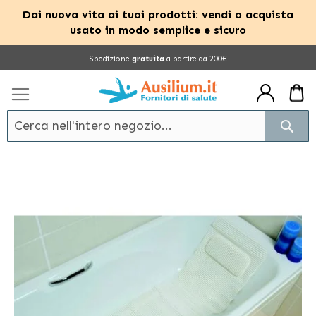
Dai nuova vita ai tuoi prodotti: vendi o acquista
usato in modo semplice e sicuro
Salta
Spedizione
gratuita
a partire da 200€
al
contenuto
Cerc
Vai
alla
fine
della
galleria
di
immagini