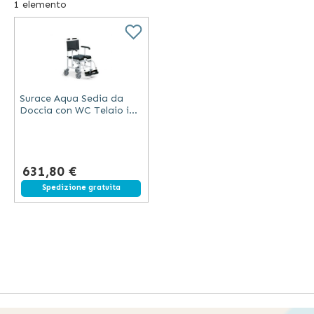
1
elemento
e per il wc come sedie o rialzi per il water che
garantiscono un maggior comfort e un'elevata sicurezza
quando si sta in ambienti potenzialmente pericolosi e
scivolosi come il bagno.
Surace Aqua Sedia da
Doccia con WC Telaio in
Alluminio Sedile
Anatomico Freni
631,80 €
Spedizione gratuita