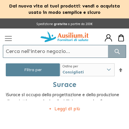
Dai nuova vita ai tuoi prodotti: vendi o acquista
usato in modo semplice e sicuro
Salta
Spedizione
gratuita
a partire da 200€
al
contenuto
Cerc
Ordina per
Im
Filtra per
la
Surace
ìSurace si occupa della progettazione e della produzione
dir
di prodotti per anziani e disabili. Le carrozzine Surace,
dec
ideate per venire incontro a coloro che hanno una mobilità
Leggi di più
ridotta, sono disponibili in diversi modelli: basculanti,
imbottite, classiche, elettroniche e pieghevoli. Inoltre
questa azienda commercializza anche ausili per la doccia