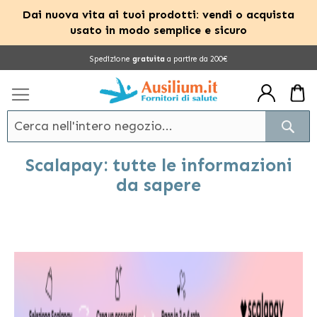
Dai nuova vita ai tuoi prodotti: vendi o acquista
usato in modo semplice e sicuro
Salta
Spedizione
gratuita
a partire da 200€
al
contenuto
Cerc
Scalapay: tutte le informazioni
da sapere