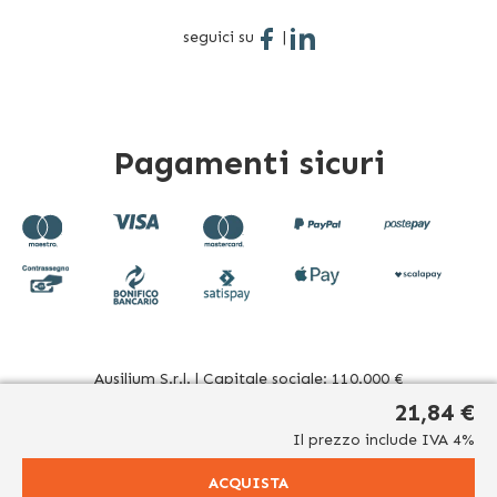
seguici su
|
Pagamenti sicuri
Ausilium S.r.l. | Capitale sociale: 110.000 €
Sede operativa: Corso Novara 39 - 10078 Venaria Reale (TO)
21,84 €
Italia | Sede legale: Via Beato Sebastiano Valfrè, 16 - 10121
Il prezzo include IVA 4%
Torino (TO) Italia
P.IVA/CF. 08942960017 - R.E.A. TO1012156 | Tel. 011 196 20 906
ACQUISTA
Mail
info@ausilium.it