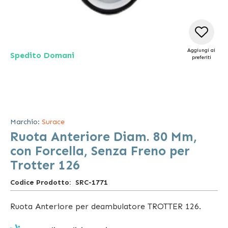
Aggiungi ai
Spedito Domani
preferiti
Vai
all'inizio
della
Marchio:
Surace
galleria
Ruota Anteriore Diam. 80 Mm,
di
immagini
con Forcella, Senza Freno per
Trotter 126
Codice Prodotto
SRC-1771
Ruota Anteriore per deambulatore TROTTER 126.