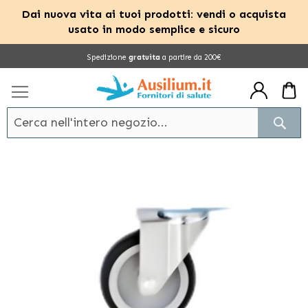
Dai nuova vita ai tuoi prodotti: vendi o acquista
usato in modo semplice e sicuro
Salta
Spedizione
gratuita
a partire da 200€
al
contenuto
Cerc
Vai
alla
fine
della
galleria
di
immagini