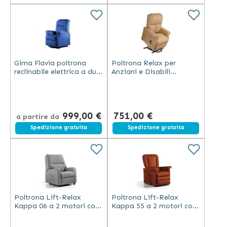
Gima Flavia poltrona
Poltrona Relax per
reclinabile elettrica a due
Anziani e Disabili
motori in blu con sistema
Elevabile e Reclinabile
di sollevamento
con Alzata Assistita 1
motorizzato
Motore in Ecopelle Beige
999,00 €
751,00 €
a partire da
Spedizione gratuita
Spedizione gratuita
Poltrona Lift-Relax
Poltrona Lift-Relax
Kappa 06 a 2 motori con
Kappa 55 a 2 motori con
funzioni Lift/Relax/Bed,
Roller, completamente
portata 130 kg
sfoderabile e lavabile in