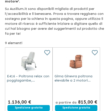
motore'
.
Su Ausilium.it sono disponibili migliaia di prodotti per
l\'accessibilità e il benessere. Prova a trovare reggiseno con
sostegno per la schiena in questa pagina, oppure utilizza il
motore di ricerca: è sufficiente iniziare a digitare quello di
cui hai bisogno per avere dei suggerimenti sul prodotto che
fa per te!
9
elementi
E416 - Poltrona relax con
Gima Ginevra poltrona
poggiagambe,
elevabile a 2 motori
movimentazione
ignifuga con poggiapiedi
elettrica. 4 ruote con
extra marrone portata
freno
150 kg
1.136,00 €
815,00 €
a partire da
Spedizione gratuita
Spedizione gratuita