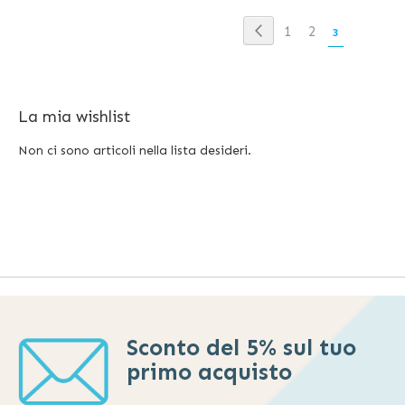
Pagina
Pagina
Precedente
Pagina
Pagina
1
2
Attualmente
3
stai
leggendo
La mia wishlist
la
pagina
Non ci sono articoli nella lista desideri.
Sconto del 5% sul tuo
primo acquisto