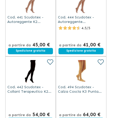
Cod. 441 Scudotex -
Cod. 444 Scudotex -
Autoreggente K2
Autoreggente
Microfibre Punta Aperta
Terapeutico K2
4.5/5
23-32 mm Hg
Microfibra Punta Chiusa
23-32 mm Hg
45,00 €
41,00 €
a partire da
a partire da
Spedizione gratuita
Spedizione gratuita
Cod. 442 Scudotex -
Cod. 494 Scudotex -
Collant Terapeutico K2
Calza Coscia K3 Punta
Microfibre Punta Aperta
Aperta Unisex - Naturale
54,00 €
64,00 €
a partire da
a partire da