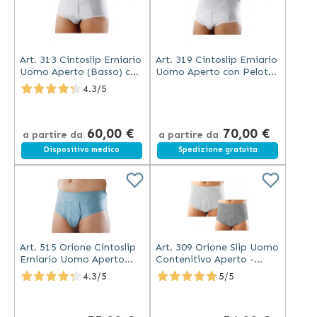
Art. 313 Cintoslip Erniario
Art. 319 Cintoslip Erniario
Uomo Aperto (Basso) con
Uomo Aperto con Pelotte
Pelotte - Tessitura
- Tessitura Differenziata
4.3/5
Differenziata Bianco
60,00 €
70,00 €
a partire da
a partire da
Spedizione gratuita
Dispositivo medico
Spedizione gratuita
Art. 515 Orione Cintoslip
Art. 309 Orione Slip Uomo
Erniario Uomo Aperto
Contenitivo Aperto -
Medio con Pelotte
Tessitura Differenziata
4.3/5
5/5
Cotone Azzurro