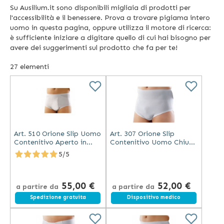
Su Ausilium.it sono disponibili migliaia di prodotti per
l'accessibilità e il benessere. Prova a trovare pigiama intero
uomo in questa pagina, oppure utilizza il motore di ricerca:
è sufficiente iniziare a digitare quello di cui hai bisogno per
avere dei suggerimenti sul prodotto che fa per te!
27
elementi
Art. 510 Orione Slip Uomo
Art. 307 Orione Slip
Contenitivo Aperto in
Contenitivo Uomo Chiuso
Cotone
Bianco
5/5
55,00 €
52,00 €
a partire da
a partire da
Spedizione gratuita
Spedizione gratuita
Dispositivo medico