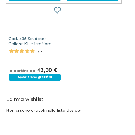
Cod. 436 Scudotex -
Collant K1 Microfibra
Punta Chiusa 18-21 mm
5/5
Hg Beige
42,00 €
a partire da
Spedizione gratuita
La mia wishlist
Non ci sono articoli nella lista desideri.