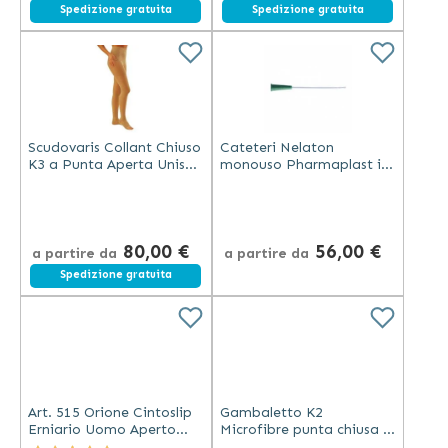
Spedizione gratuita
Spedizione gratuita
Scudovaris Collant Chiuso
Cateteri Nelaton
K3 a Punta Aperta Unisex
monouso Pharmaplast in
Statura sino a cm 175 -
PVC Uomo - 100 Pezzi
nature
80,00 €
56,00 €
a partire da
a partire da
Spedizione gratuita
Art. 515 Orione Cintoslip
Gambaletto K2
Erniario Uomo Aperto
Microfibre punta chiusa -
Medio Cotone Bianco
Scudotex - mm Hg 23-32