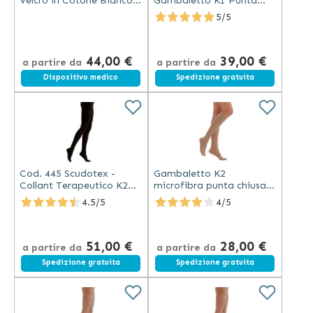
Velcro in Cotone Bianco
Gambaletto K1 Punta
(2 Pezzi)
Aperta Unisex 18-21
5/5
mmHg - Naturale
44,00 €
39,00 €
a partire da
a partire da
Dispositivo medico
Spedizione gratuita
Cod. 445 Scudotex -
Gambaletto K2
Collant Terapeutico K2
microfibra punta chiusa -
Microfibra Punta Chiusa
Scudotex - mm Hg 23-32
4.5/5
4/5
Nero
- beige (codice 443)
51,00 €
28,00 €
a partire da
a partire da
Spedizione gratuita
Spedizione gratuita