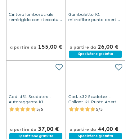
Cintura lombosacrale
Gambaletto K1
semirigida con steccatura
microfibre punta aperta
posteriore - Reversa
Unisex - Scudotex - mm
Vario Plus
Hg 18-21 - beige (Codice
430)
155,00 €
26,00 €
a partire da
a partire da
Spedizione gratuita
Cod. 431 Scudotex -
Cod. 432 Scudotex -
Autoreggente K1
Collant K1 Punta Aperta
Microfibra Punta Aperta
Microfibra 18-21 mm Hg
5/5
5/5
18-21 mmHg Beige
Beige
37,00 €
44,00 €
a partire da
a partire da
Spedizione gratuita
Spedizione gratuita