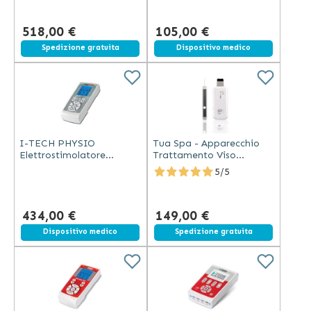
518,00 €
105,00 €
Spedizione gratuita
Dispositivo medico
I-TECH PHYSIO
Tua Spa - Apparecchio
Elettrostimolatore
Trattamento Viso
Professionale con Display
Ultrasuoni e Microcorrenti
5/5
LCD
434,00 €
149,00 €
Spedizione gratuita
Dispositivo medico
Spedizione gratuita