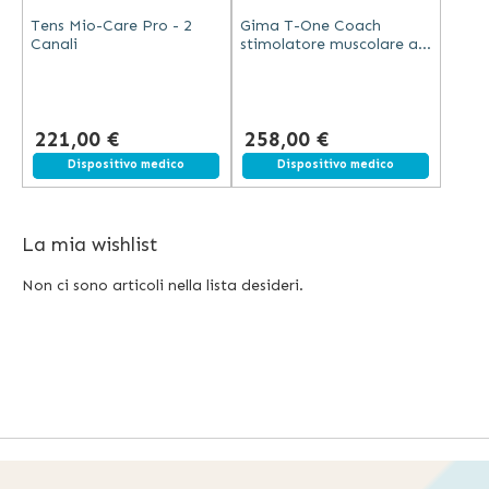
Tens Mio-Care Pro - 2
Gima T-One Coach
Canali
stimolatore muscolare a
quattro canali con
display a colori e batteria
ricaricabile
221,00 €
258,00 €
Spedizione gratuita
Dispositivo medico
Spedizione gratuita
Dispositivo medico
La mia wishlist
Non ci sono articoli nella lista desideri.