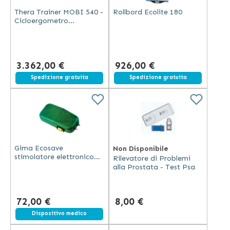
Thera Trainer MOBI 540 -
Rollbord Ecolite 180
Cicloergometro
Motorizzato per Terapia
3.362,00 €
926,00 €
Spedizione gratuita
Spedizione gratuita
Gima Ecosave
Non Disponibile
stimolatore elettronico
Rilevatore di Problemi
contro morsi e punture
alla Prostata - Test Psa
velenose in ABS scarica 20
kV batteria 9V
72,00 €
8,00 €
Dispositivo medico