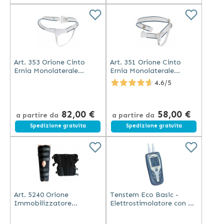
Art. 353 Orione Cinto
Art. 351 Orione Cinto
Ernia Monolaterale
Ernia Monolaterale
Pelotta Piatta Pelle
Pelotta Imbottita Pelle
4.6/5
82,00 €
58,00 €
a partire da
a partire da
Spedizione gratuita
Spedizione gratuita
Art. 5240 Orione
Tenstem Eco Basic -
Immobilizzatore
Elettrostimolatore con 12
Ginocchio 0° Nero
Programmi Preimpostati