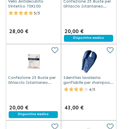
Vello Antidecubito
Confezione 25 Buste per
Sintetico 70X100
Ghiaccio Istantaneo
Sacco in Tnt
5/5
28,00 €
20,00 €
Dispositivo medico
Confezione 25 Buste per
Identites lavatesta
Ghiaccio Istantaneo
gonfiabile per shampoo
Sacco in Pvc
con seduta, colore blu
4/5
notte, dimensioni 50x40
cm
20,00 €
43,00 €
Dispositivo medico