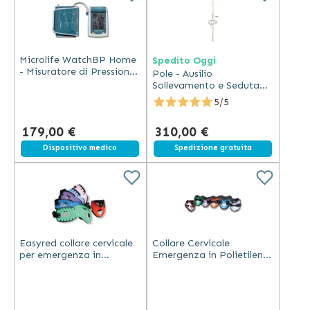
Microlife WatchBP Home
Spedito Oggi
- Misuratore di Pressione
Pole - Ausilio
con AFIB - USB
Sollevamento e Seduta
Regolabile 2,10-3m
5/5
179,00 €
310,00 €
Dispositivo medico
Spedizione gratuita
Easyred collare cervicale
Collare Cervicale
per emergenza in
Emergenza in Polietilene
polietilene con
con Mentoniera
rivestimento EVA lavabile
Rimovibile
e chiusura velcro