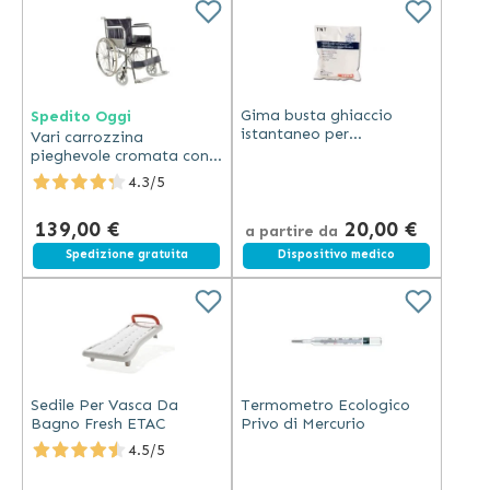
Gima busta ghiaccio
Spedito Oggi
istantaneo per
Vari carrozzina
crioterapia confezione
pieghevole cromata con
da 25 pezzi 14x18 cm
struttura leggera,
4.3/5
monouso
braccioli e pedane
estraibili, seduta 46 cm
139,00 €
20,00 €
a partire da
Spedizione gratuita
Dispositivo medico
Sedile Per Vasca Da
Termometro Ecologico
Bagno Fresh ETAC
Privo di Mercurio
4.5/5