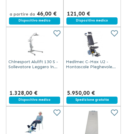
46,00 €
121,00 €
a partire da
Spedizione gratuita
Dispositivo medico
Dispositivo medico
Chinesport Alulift 130 S -
Medimec C-Max U2 -
Sollevatore Leggero in
Montascale Pieghevole
Alluminio
per Ambulanza
1.328,00 €
5.950,00 €
Spedizione gratuita
Dispositivo medico
Spedizione gratuita