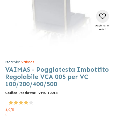
Aggiungi ai
preferiti
Vai
all'inizio
della
Marchio:
Vaimas
galleria
VAIMAS - Poggiatesta Imbottito
di
immagini
Regolabile VCA 005 per VC
100/200/400/500
Codice Prodotto
VMS-10013
4,0
/5
1