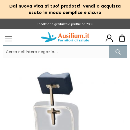
Dai nuova vita ai tuoi prodotti: vendi o acquista
usato in modo semplice e sicuro
Salta
Spedizione
gratuita
a partire da 200€
al
contenuto
Cerc
Vai
alla
fine
della
galleria
di
immagini