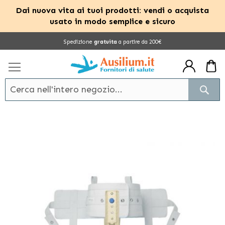
Dai nuova vita ai tuoi prodotti: vendi o acquista
usato in modo semplice e sicuro
Salta
Spedizione
gratuita
a partire da 200€
al
contenuto
Cerc
Vai
alla
fine
della
galleria
di
immagini