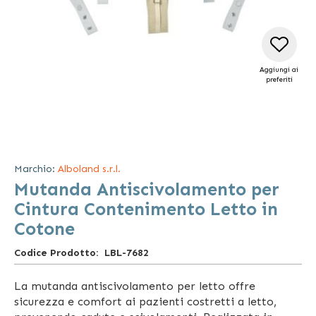
Aggiungi ai
preferiti
Vai
all'inizio
della
Marchio:
Alboland s.r.l.
galleria
Mutanda Antiscivolamento per
di
immagini
Cintura Contenimento Letto in
Cotone
Codice Prodotto
LBL-7682
La mutanda antiscivolamento per letto offre
sicurezza e comfort ai pazienti costretti a letto,