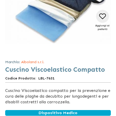
Aggiungi ai
preferiti
Vai
all'inizio
della
Marchio:
Alboland s.r.l.
galleria
Cuscino Viscoelastico Compatto
di
immagini
Codice Prodotto
LBL-7631
Cuscino Viscoelastico compatto per la prevenzione e
cura delle piaghe da decubito per lungodegenti e per
disabili costretti alla carrozzella.
Dispositivo Medico