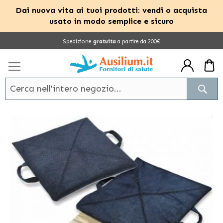
Dai nuova vita ai tuoi prodotti: vendi o acquista
usato in modo semplice e sicuro
Salta
Spedizione
gratuita
a partire da 200€
al
contenuto
Cerc
Vai
alla
fine
della
galleria
di
immagini