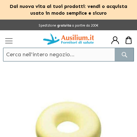
Dai nuova vita ai tuoi prodotti: vendi o acquista
usato in modo semplice e sicuro
Salta
Spedizione
gratuita
a partire da 200€
al
contenuto
Cerc
Vai
alla
fine
della
galleria
di
immagini