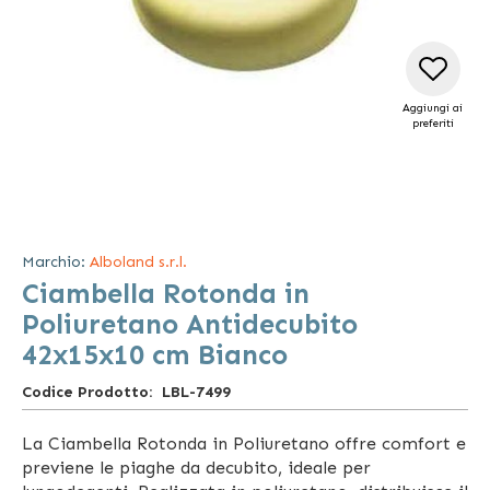
Aggiungi ai
preferiti
Vai
all'inizio
della
Marchio:
Alboland s.r.l.
galleria
Ciambella Rotonda in
di
immagini
Poliuretano Antidecubito
42x15x10 cm Bianco
Codice Prodotto
LBL-7499
La Ciambella Rotonda in Poliuretano offre comfort e
previene le piaghe da decubito, ideale per