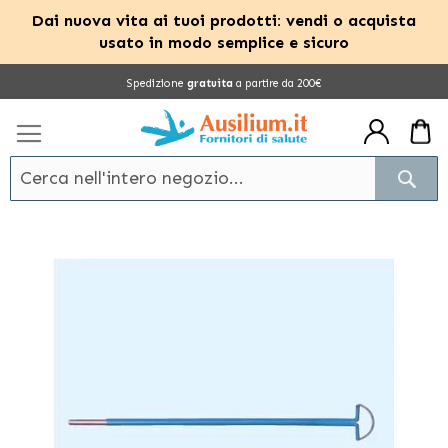
Dai nuova vita ai tuoi prodotti: vendi o acquista
usato in modo semplice e sicuro
Salta
Spedizione
gratuita
a partire da 200€
al
contenuto
Cerc
Vai
alla
fine
della
galleria
di
immagini