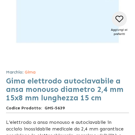
Aggiungi ai
preferiti
Vai
all'inizio
della
Marchio:
Gima
galleria
Gima elettrodo autoclavabile a
di
immagini
ansa monouso diametro 2,4 mm
15x8 mm lunghezza 15 cm
Codice Prodotto
GMS-5639
L’elettrodo a ansa monouso e autoclavabile in
acciaio inossidabile medicale da 2,4 mm garantisce