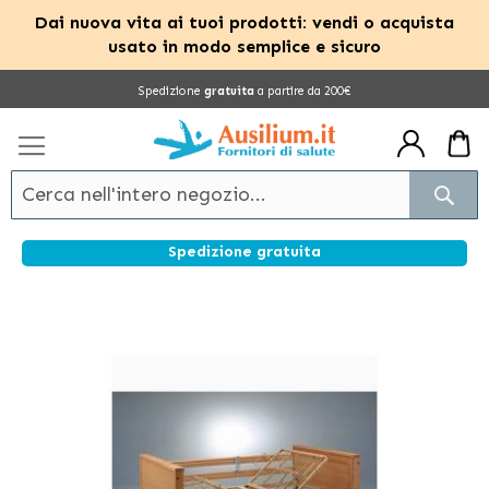
Dai nuova vita ai tuoi prodotti: vendi o acquista
usato in modo semplice e sicuro
Salta
Spedizione
gratuita
a partire da 200€
al
contenuto
Cerc
Spedizione gratuita
Vai
alla
fine
della
galleria
di
immagini