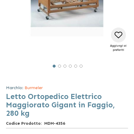
Aggiungi ai
preferiti
Vai
all'inizio
della
Marchio:
Burmeier
galleria
Letto Ortopedico Elettrico
di
immagini
Maggiorato Gigant in Faggio,
280 kg
Codice Prodotto
MDM-4356