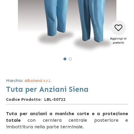
Aggiungi ai
preferiti
Vai
all'inizio
della
Marchio:
Alboland s.r.l.
galleria
Tuta per Anziani Siena
di
immagini
Codice Prodotto
LBL-50722
Tuta per anziani a maniche corte e a protezione
totale
con cerniera centrale posteriore e
imbottitura nella parte terminale.