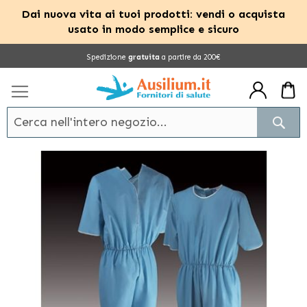
Dai nuova vita ai tuoi prodotti: vendi o acquista
usato in modo semplice e sicuro
Salta
Spedizione
gratuita
a partire da 200€
al
contenuto
Cerc
Vai
alla
fine
della
galleria
di
immagini