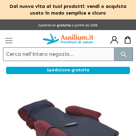
Dai nuova vita ai tuoi prodotti: vendi o acquista
usato in modo semplice e sicuro
Salta
Spedizione
gratuita
a partire da 200€
al
contenuto
Cerc
Spedizione gratuita
Vai
alla
fine
della
galleria
di
immagini