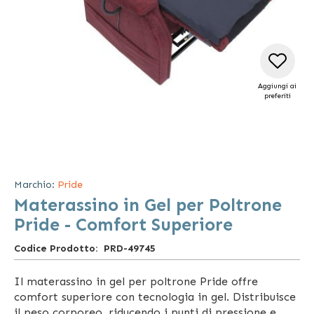
Aggiungi ai
preferiti
Vai
all'inizio
della
Marchio:
Pride
galleria
Materassino in Gel per Poltrone
di
immagini
Pride - Comfort Superiore
Codice Prodotto
PRD-49745
Il materassino in gel per poltrone Pride offre
comfort superiore con tecnologia in gel. Distribuisce
il peso corporeo, riducendo i punti di pressione e