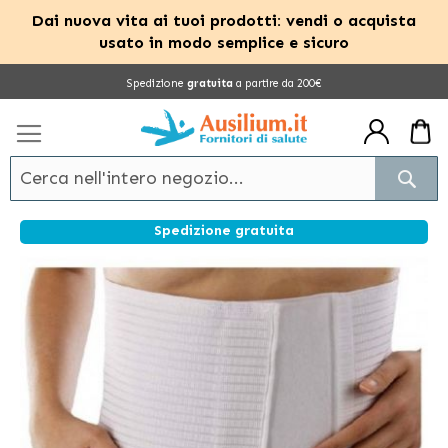
Dai nuova vita ai tuoi prodotti: vendi o acquista
usato in modo semplice e sicuro
Salta
Spedizione
gratuita
a partire da 200€
al
contenuto
Cerc
Spedizione gratuita
Vai
alla
fine
della
galleria
di
immagini