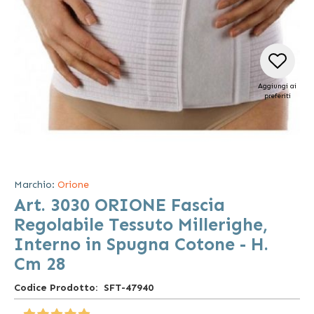
Aggiungi ai
preferiti
Vai
all'inizio
della
Marchio:
Orione
galleria
Art. 3030 ORIONE Fascia
di
immagini
Regolabile Tessuto Millerighe,
Interno in Spugna Cotone - H.
Cm 28
Codice Prodotto
SFT-47940