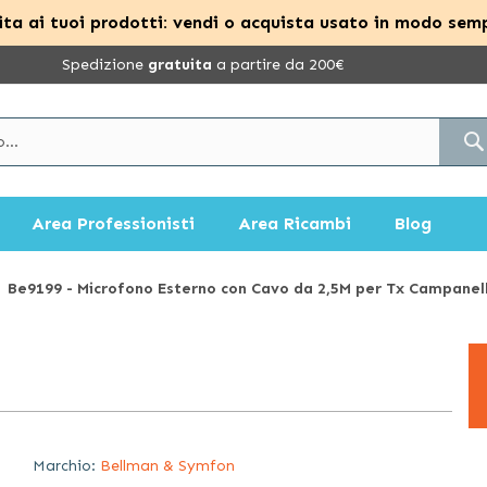
ta ai tuoi prodotti: vendi o acquista usato in modo semp
Spedizione
gratuita
a partire da 200€
Area Professionisti
Area Ricambi
Blog
Be9199 - Microfono Esterno con Cavo da 2,5M per Tx Campanel
Marchio:
Bellman & Symfon