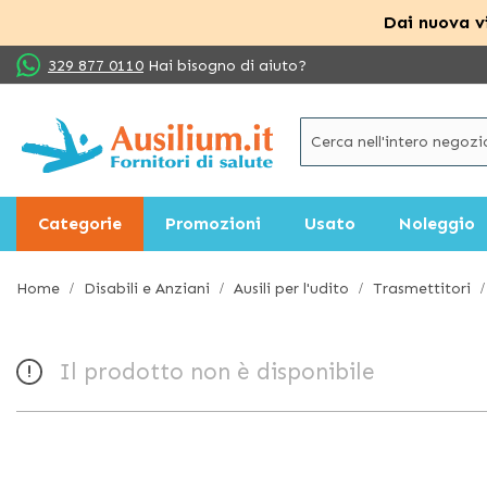
Dai nuova vi
Salta
329 877 0110
Hai bisogno di aiuto?
al
contenuto
Categorie
Promozioni
Usato
Noleggio
Home
Disabili e Anziani
Ausili per l'udito
Trasmettitori
Il prodotto non è disponibile
Vai
alla