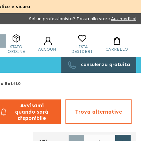
lice e sicuro
Sei un professionista? Passa allo store
Ausimedical
Cerca
STATO
LISTA
ACCOUNT
CARRELLO
ORDINE
DESIDERI
consulenza gratuita
lo Be1410
Avvisami
quando sarà
Trova alternative
disponibile