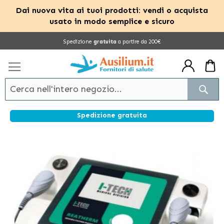
Dai nuova vita ai tuoi prodotti: vendi o acquista
usato in modo semplice e sicuro
Salta
Spedizione
gratuita
a partire da 200€
al
contenuto
Cerc
Spedizione gratuita
Vai
alla
fine
della
galleria
di
immagini