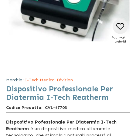
Aggiungi ai
preferiti
Vai
all'inizio
della
Marchio:
I-Tech Medical Division
galleria
Dispositivo Professionale Per
di
immagini
Diatermia I-Tech Reatherm
Codice Prodotto
CVL-47703
Dispositivo Pofessionale Per Diatermia I-Tech
Reatherm
è un dispositivo medico altamente
tecnologico, che stimola i naturali processi di