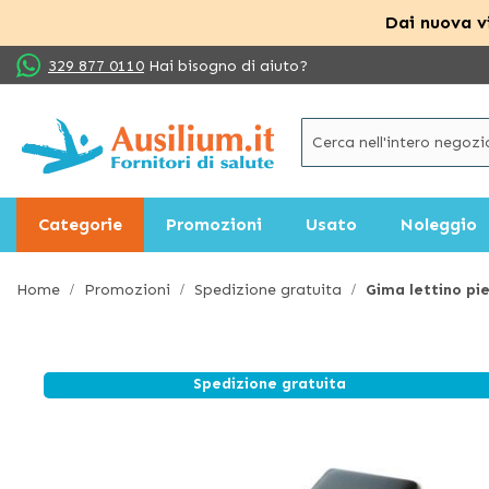
Dai nuova vi
Salta
329 877 0110
Hai bisogno di aiuto?
al
contenuto
Categorie
Promozioni
Usato
Noleggio
Home
Promozioni
Spedizione gratuita
Gima lettino pie
Spedizione gratuita
Vai
alla
fine
della