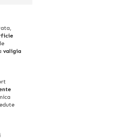
rata,
ficie
le
na
valigia
ort
tente
omica
sedute
i