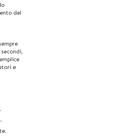
do
mento del
a sempre
 secondi,
emplice
atori e
.
.
te.