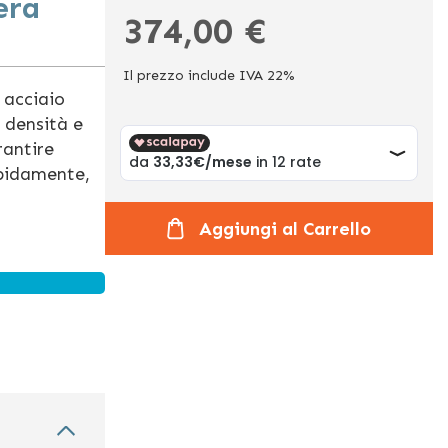
era
374,00 €
Il prezzo include IVA 22%
n acciaio
 densità e
rantire
rapidamente,
Aggiungi al Carrello