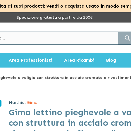
ta ai tuoi prodotti: vendi o acquista usato in modo semp
Spedizione
gratuita
a partire da 200€
Area Professionisti
Area Ricambi
Blog
ghevole a valigia con struttura in acciaio cromato e rivestiment
Marchio:
Gima
Gima lettino pieghevole a va
con struttura in acciaio cro