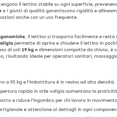
ngono il lettino stabile su ogni superficie, prevenen
e
e i giunti di qualità garantiscono rigidità e allinea
rmazioni anche con un uso frequente.
ergonomiche
, il lettino si trasporta facilmente e rest
aligia
permette di aprire e chiudere il lettino in pochi
so di soli
19 kg
e dimensioni compatte da chiuso, è s
o, risultando ideale per operatori sanitari, massaggi
o a 95 kg e l’imbottitura è in resina ad alta densità.
apertura rapida in stile valigia aumentano la praticità
asporto e riduce l’ingombro per chi lavora in movimento
artigianale e attenzione ai dettagli in ogni componen