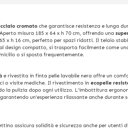
 acciaio cromato
che garantisce resistenza e lunga du
. Aperto misura 185 x 64 x h 70 cm, offrendo una
super
65 x h 16 cm, perfetto per spazi ridotti. Il telaio stabi
e al design compatto, si trasporta facilmente come u
omicilio o si sposta frequentemente.
à
e rivestita in finta pelle lavabile nera offre un comf
i o visite mediche. Il rivestimento in
ecopelle resis
ndo la pulizia dopo ogni utilizzo. L’imbottitura ergon
e, garantendo un’esperienza rilassante anche durante 
ettino assicura solidità e sicurezza anche per utenti d