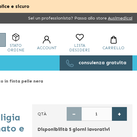
lice e sicuro
Sei un professionista? Passa allo store
Ausimedical
Cerca
STATO
LISTA
ACCOUNT
CARRELLO
ORDINE
DESIDERI
consulenza gratuita
o in finta pelle nera
−
+
QTÀ
ligia
mato e
Disponibilità
5 giorni lavorativi