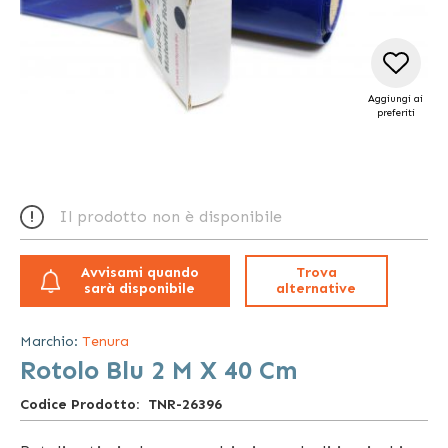
Aggiungi ai
preferiti
Vai
all'inizio
Il prodotto non è disponibile
della
galleria
di
Avvisami quando
Trova
immagini
sarà disponibile
alternative
Marchio:
Tenura
Rotolo Blu 2 M X 40 Cm
Codice Prodotto
TNR-26396