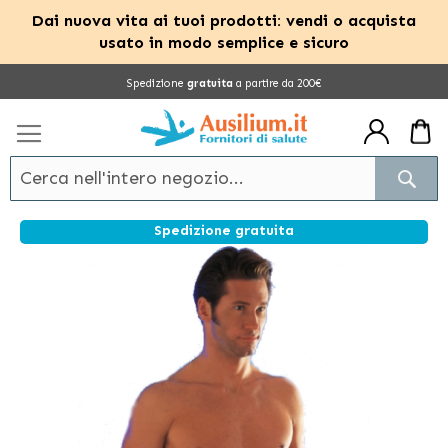
Dai nuova vita ai tuoi prodotti: vendi o acquista
usato in modo semplice e sicuro
Salta
Spedizione
gratuita
a partire da 200€
al
contenuto
Cerc
Spedizione gratuita
Vai
alla
fine
della
galleria
di
immagini