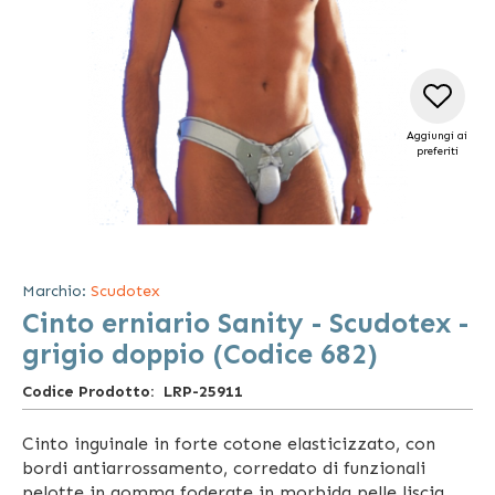
Aggiungi ai
preferiti
Vai
all'inizio
della
Marchio:
Scudotex
galleria
Cinto erniario Sanity - Scudotex -
di
immagini
grigio doppio (Codice 682)
Codice Prodotto
LRP-25911
Cinto inguinale in forte cotone elasticizzato, con
bordi antiarrossamento, corredato di funzionali
pelotte in gomma foderate in morbida pelle liscia.