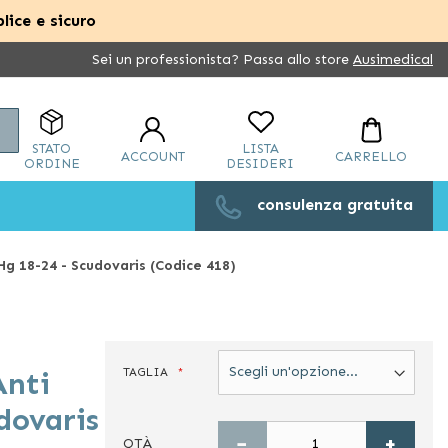
lice e sicuro
Sei un professionista? Passa allo store
Ausimedical
Cerca
STATO
LISTA
ACCOUNT
CARRELLO
ORDINE
DESIDERI
consulenza gratuita
g 18-24 - Scudovaris (Codice 418)
TAGLIA
Anti
dovaris
−
+
QTÀ