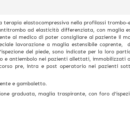
la terapia elastocompressiva nella profilassi trombo-
titrombo ad elasticità differenziata, con maglia es
nte al medico di poter consigliare al paziente il mo
eciale lavorazione a maglia estensibile coprente, 
l’ispezione del piede, sono indicate per la loro parti
bo e antiembolo nei pazienti allettati, immobilizzati 
corso pre, intra e post operatorio nei pazienti sot
ggente e gambaletto.
one graduata, maglia traspirante, con foro d’ispe