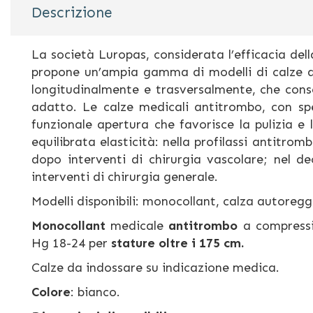
di
Descrizione
immagini
La società Luropas, considerata l’efficacia del
propone un’ampia gamma di modelli di calze an
longitudinalmente e trasversalmente, che conse
adatto. Le calze medicali antitrombo, con sp
funzionale apertura che favorisce la pulizia e 
equilibrata elasticità: nella profilassi antitrom
dopo interventi di chirurgia vascolare; nel de
interventi di chirurgia generale.
Modelli disponibili: monocollant, calza autore
Monocollant
medicale
antitrombo
a compressi
Hg 18-24 per
stature oltre i 175 cm.
Calze da indossare su indicazione medica.
Colore
: bianco.