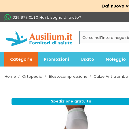
Dai nuova vi
Salta
329 877 0110
Hai bisogno di aiuto?
al
contenuto
Categorie
Promozioni
Usato
Noleggio
Home
Ortopedia
Elastocompressione
Calze Antitrombo 
Spedizione gratuita
Vai
alla
fine
della