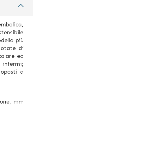
embolica,
tensibile
dello più
dotate di
colare ed
o infermi;
toposti a
zione, mm