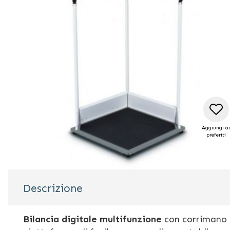
galleria
di
immagini
Aggiungi ai
preferiti
Vai
all'inizio
Descrizione
della
galleria
di
Bilancia digitale multifunzione
con corrimano e
immagini