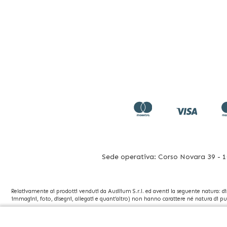
Sede operativa: Corso Novara 39 - 10
Relativamente ai prodotti venduti da Ausilium S.r.l. ed aventi la seguente natura: dispo
immagini, foto, disegni, allegati e quant’altro) non hanno carattere né natura di pu