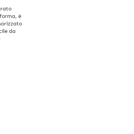
grato
aforma, è
morizzato
cile da
e