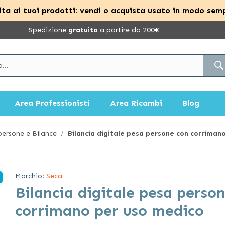
ta ai tuoi prodotti: vendi o acquista usato in modo semp
Spedizione
gratuita
a partire da 200€
Area Professionisti
Area Ricambi
Blog
ersone e Bilance
Bilancia digitale pesa persone con corriman
Marchio:
Seca
Bilancia digitale pesa perso
corrimano per uso medico