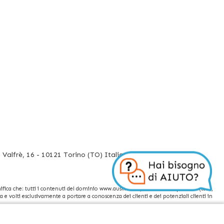
Valfrè, 16 - 10121 Torino (TO) Italia
fica che: tutti i contenuti del dominio www.ausilium.it/ relativi a tali prodotti (testi,
e volti esclusivamente a portare a conoscenza dei clienti e dei potenziali clienti in