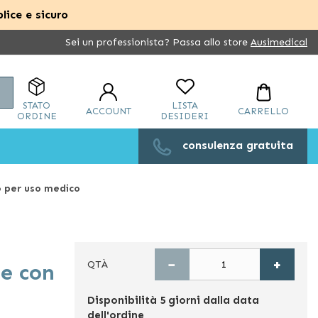
lice e sicuro
Sei un professionista? Passa allo store
Ausimedical
Cerca
STATO
LISTA
ACCOUNT
CARRELLO
ORDINE
DESIDERI
consulenza gratuita
o per uso medico
−
+
QTÀ
ne con
Disponibilità
5 giorni dalla data
dell'ordine