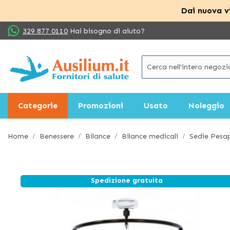
Dai nuova vi
Salta
329 877 0110
Hai bisogno di aiuto?
al
contenuto
Categorie
Promozioni
Usato
Noleggio
Home
Benessere
Bilance
Bilance medicali
Sedie Pesap
Spedizione gratuita
Vai
alla
fine
della