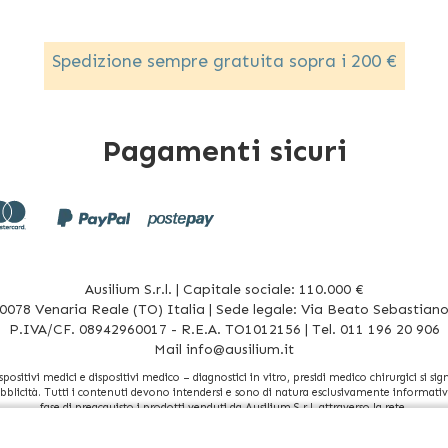
Spedizione sempre gratuita sopra i 200 €
Pagamenti sicuri
Ausilium S.r.l. | Capitale sociale: 110.000 €
078 Venaria Reale (TO) Italia | Sede legale: Via Beato Sebastiano 
P.IVA/CF. 08942960017 - R.E.A. TO1012156 | Tel. 011 196 20 906
Mail
info@ausilium.it
sitivi medici e dispositivi medico – diagnostici in vitro, presidi medico chirurgici si signi
bblicità. Tutti i contenuti devono intendersi e sono di natura esclusivamente informativa 
fase di preacquisto i prodotti venduti da Ausilium S.r.l. attraverso la rete.