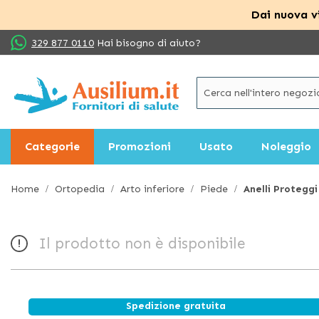
Dai nuova vi
Salta
329 877 0110
Hai bisogno di aiuto?
al
contenuto
Categorie
Promozioni
Usato
Noleggio
Home
Ortopedia
Arto inferiore
Piede
Anelli Proteggi
Il prodotto non è disponibile
Spedizione gratuita