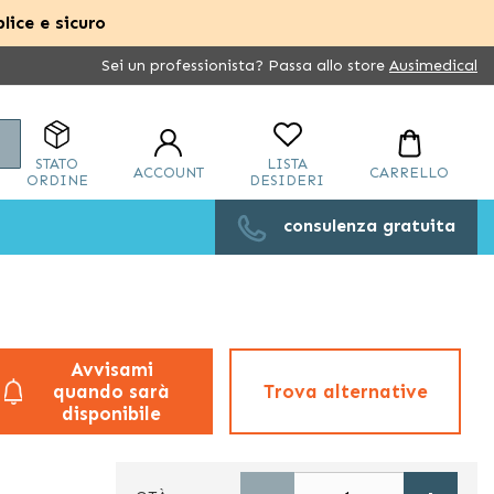
lice e sicuro
Sei un professionista? Passa allo store
Ausimedical
Cerca
STATO
LISTA
ACCOUNT
CARRELLO
ORDINE
DESIDERI
consulenza gratuita
Avvisami
quando sarà
Trova alternative
disponibile