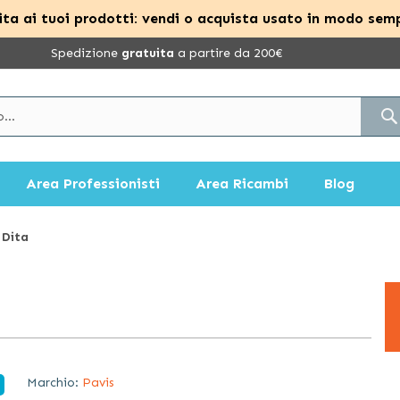
ta ai tuoi prodotti: vendi o acquista usato in modo semp
Spedizione
gratuita
a partire da 200€
Area Professionisti
Area Ricambi
Blog
 Dita
Marchio:
Pavis