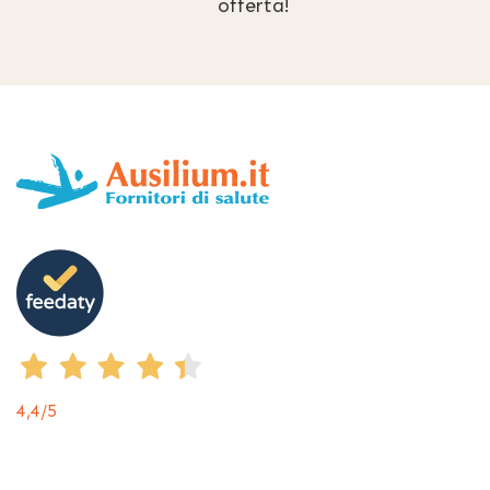
offerta!
4,4
/5