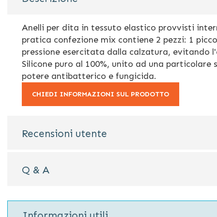
della
galleria
di
Anelli per dita in tessuto elastico provvisti i
immagini
pratica confezione mix contiene 2 pezzi: 1 picc
pressione esercitata dalla calzatura, evitand
Silicone puro al 100%, unito ad una particolare
potere antibatterico e fungicida.
CHIEDI INFORMAZIONI SUL PRODOTTO
Recensioni utente
Q & A
Informazioni utili