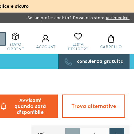
lice e sicuro
Sei un professionista? Passa allo store
Ausimedical
Cerca
STATO
LISTA
ACCOUNT
CARRELLO
ORDINE
DESIDERI
consulenza gratuita
Avvisami
quando sarà
Trova alternative
disponibile