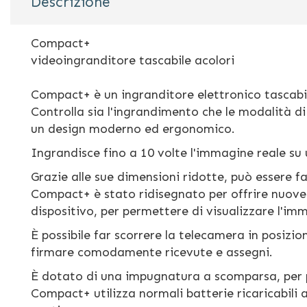
Descrizione
della
galleria
di
Compact+
immagini
videoingranditore tascabile acolori
Compact+ è un ingranditore elettronico tascabi
Controlla sia l'ingrandimento che le modalità di
un design moderno ed ergonomico.
Ingrandisce fino a 10 volte l'immagine reale su
Grazie alle sue dimensioni ridotte, può essere fa
Compact+ è stato ridisegnato per offrire nuove 
dispositivo, per permettere di visualizzare l'i
È possibile far scorrere la telecamera in posizio
firmare comodamente ricevute e assegni.
È dotato di una impugnatura a scomparsa, per 
Compact+ utilizza normali batterie ricaricabili