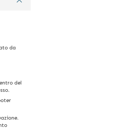
zato da
entro del
sso.
poter
uazione.
nto