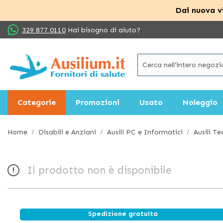
Dai nuova vi
Salta
329 877 0110
Hai bisogno di aiuto?
al
contenuto
Categorie
Promozioni
Usato
Noleggio
Home
Disabili e Anziani
Ausili PC e Informatici
Ausili Te
Il prodotto non è disponibile
Spedizione gratuita