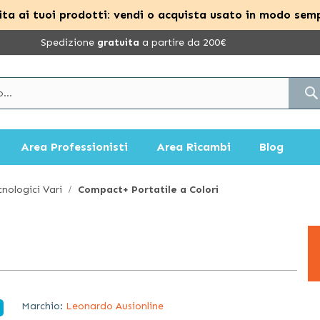
ta ai tuoi prodotti: vendi o acquista usato in modo semp
Spedizione
gratuita
a partire da 200€
Area Professionisti
Area Ricambi
Blog
cnologici Vari
Compact+ Portatile a Colori
Marchio:
Leonardo Ausionline