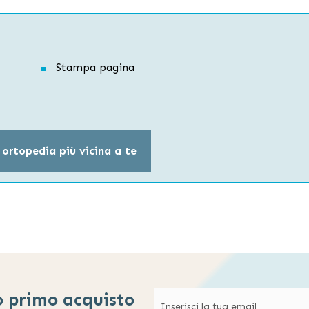
Stampa pagina
 ortopedia più vicina a te
o primo acquisto