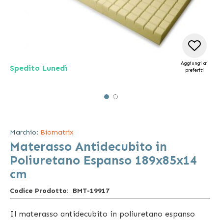
Aggiungi ai
Spedito Lunedì
preferiti
Vai
all'inizio
della
Marchio:
Biomatrix
galleria
Materasso Antidecubito in
di
immagini
Poliuretano Espanso 189x85x14
cm
Codice Prodotto
BMT-19917
Il materasso antidecubito in poliuretano espanso