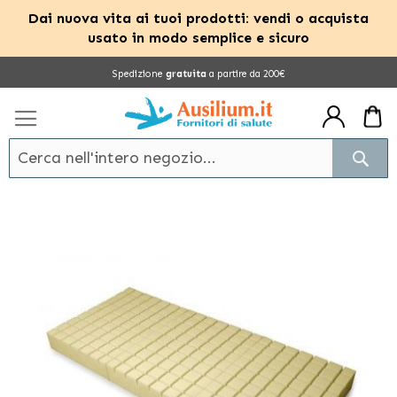
Dai nuova vita ai tuoi prodotti: vendi o acquista
usato in modo semplice e sicuro
Salta
Spedizione
gratuita
a partire da 200€
al
contenuto
Cerc
Vai
alla
fine
della
galleria
di
immagini