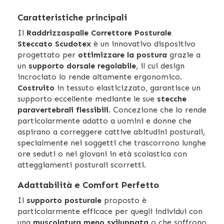
Caratteristiche principali
Il
Raddrizzaspalle Correttore Posturale
Steccato
Scudotex
è un innovativo dispositivo
progettato per
ottimizzare la postura
grazie a
un
supporto dorsale regolabile
, il cui design
incrociato lo rende altamente ergonomico.
Costruito
in tessuto elasticizzato, garantisce un
supporto eccellente mediante le sue
stecche
paravertebrali flessibili
. Concezione che lo rende
particolarmente adatto a uomini e donne che
aspirano a correggere cattive abitudini posturali,
specialmente nei soggetti che trascorrono lunghe
ore seduti o nei giovani in età scolastica con
atteggiamenti posturali scorretti.
Adattabilità e Comfort Perfetto
Il
supporto posturale
proposto è
particolarmente efficace per quegli individui con
una
muscolatura meno sviluppata
o che soffrono