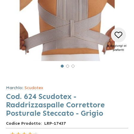
Aggiungi ai
preferiti
Vai
all'inizio
della
Marchio:
Scudotex
galleria
Cod. 624 Scudotex -
di
immagini
Raddrizzaspalle Correttore
Posturale Steccato - Grigio
Codice Prodotto
LRP-17437