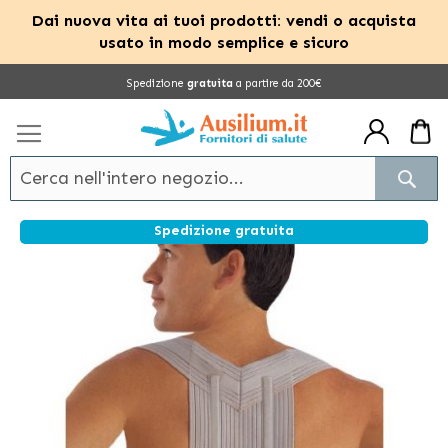
Dai nuova vita ai tuoi prodotti: vendi o acquista
usato in modo semplice e sicuro
Salta
Spedizione
gratuita
a partire da 200€
al
contenuto
Cerc
Spedizione gratuita
Vai
alla
fine
della
galleria
di
immagini