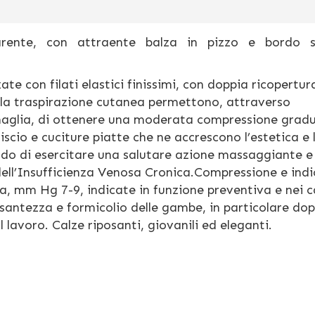
rente, con attraente balza in pizzo e bordo si
ate con filati elastici finissimi, con doppia ricopertur
re la traspirazione cutanea permettono, attraverso
la maglia, di ottenere una moderata compressione grad
iscio e cuciture piatte che ne accrescono l’estetica e 
rado di esercitare una salutare azione massaggiante e
dell’Insufficienza Venosa Cronica.Compressione e indi
, mm Hg 7-9, indicate in funzione preventiva e nei ca
esantezza e formicolio delle gambe, in particolare do
lavoro. Calze riposanti, giovanili ed eleganti.