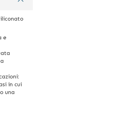
liconato
a e
uata
la
cazioni:
si in cui
po una