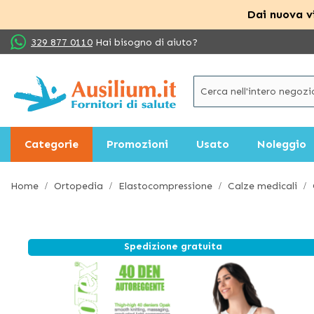
Dai nuova vi
Salta
329 877 0110
Hai bisogno di aiuto?
al
contenuto
Categorie
Promozioni
Usato
Noleggio
Home
Ortopedia
Elastocompressione
Calze medicali
Spedizione gratuita
Vai
alla
fine
della