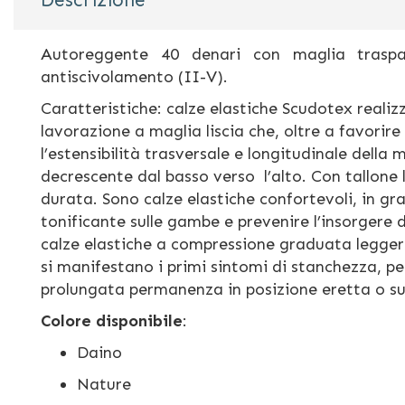
Descrizione
di
immagini
Autoreggente 40 denari con maglia traspa
antiscivolamento (II-V).
Caratteristiche: calze elastiche Scudotex realizz
lavorazione a maglia liscia che, oltre a favori
l’estensibilità trasversale e longitudinale del
decrescente dal basso verso l’alto. Con tallone l
durata. Sono calze elastiche confortevoli, in g
tonificante sulle gambe e prevenire l’insorgere 
calze elastiche a compressione graduata leggera
si manifestano i primi sintomi di stanchezza, p
prolungata permanenza in posizione eretta o sul 
Colore disponibile
:
Daino
Nature