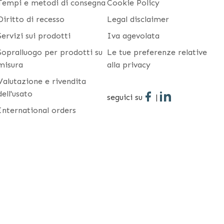
Tempi e metodi di consegna
Cookie Policy
Diritto di recesso
Legal disclaimer
Servizi sui prodotti
Iva agevolata
Sopralluogo per prodotti su
Le tue preferenze relative
misura
alla privacy
Valutazione e rivendita
dell'usato
seguici su
|
International orders