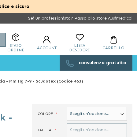
lice e sicuro
Sei un professionista? Passa allo store
Ausimedical
Cerca
STATO
LISTA
ACCOUNT
CARRELLO
ORDINE
DESIDERI
consulenza gratuita
ia - Mm Hg 7-9 - Scudotex (Codice 463)
COLORE
k -
TAGLIA