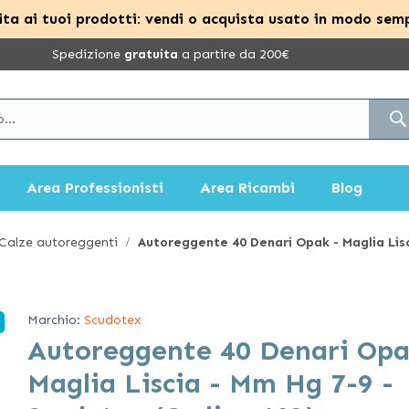
ta ai tuoi prodotti: vendi o acquista usato in modo semp
Spedizione
gratuita
a partire da 200€
Area Professionisti
Area Ricambi
Blog
Calze autoreggenti
Autoreggente 40 Denari Opak - Maglia Lisc
Marchio:
Scudotex
Autoreggente 40 Denari Opa
Maglia Liscia - Mm Hg 7-9 -