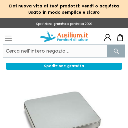
Dai nuova vita ai tuoi prodotti: vendi o acquista
usato in modo semplice e sicuro
Salta
Spedizione
gratuita
a partire da 200€
al
contenuto
Cerc
Spedizione gratuita
Vai
alla
fine
della
galleria
di
immagini