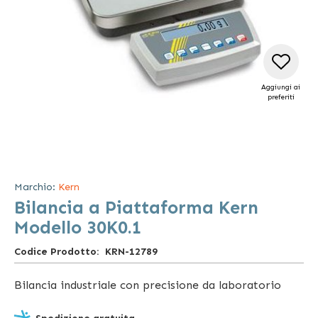
Aggiungi ai
preferiti
Vai
all'inizio
della
Marchio:
Kern
galleria
Bilancia a Piattaforma Kern
di
immagini
Modello 30K0.1
Codice Prodotto
KRN-12789
Bilancia industriale con precisione da laboratorio