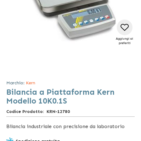
Aggiungi ai
preferiti
Vai
all'inizio
della
Marchio:
Kern
galleria
Bilancia a Piattaforma Kern
di
immagini
Modello 10K0.1S
Codice Prodotto
KRN-12780
Bilancia industriale con precisione da laboratorio