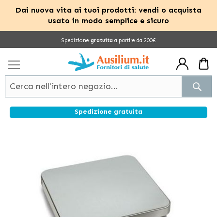
Dai nuova vita ai tuoi prodotti: vendi o acquista
usato in modo semplice e sicuro
Salta
Spedizione
gratuita
a partire da 200€
al
contenuto
Cerc
Spedizione gratuita
Vai
alla
fine
della
galleria
di
immagini