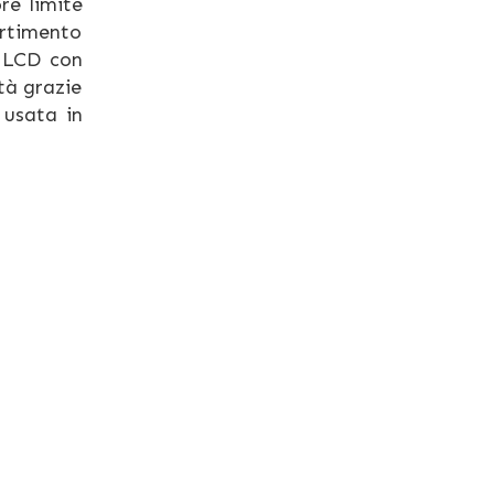
re limite
ortimento
y LCD con
tà grazie
 usata in