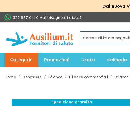
Dai nuova vi
Salta
329 877 0110
Hai bisogno di aiuto?
al
contenuto
Categorie
Promozioni
Usato
Noleggio
Home
Benessere
Bilance
Bilance commerciali
Bilance
Spedizione gratuita
Vai
alla
fine
della