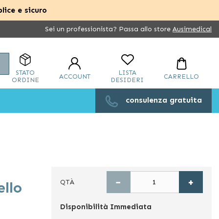
lice e sicuro
Sei un professionista? Passa allo store
Ausimedical
Cerca
STATO
LISTA
ACCOUNT
CARRELLO
ORDINE
DESIDERI
consulenza gratuita
−
+
QTÀ
ello
Disponibilità
Immediata