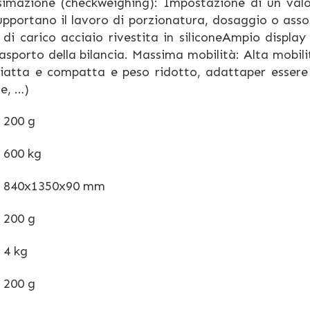
imazione (checkweighing): Impostazione di un valo
i supportano il lavoro di porzionatura, dosaggio o ass
di carico acciaio rivestita in siliconeAmpio displa
sporto della bilancia. Massima mobilità: Alta mobili
piatta e compatta e peso ridotto, adattaper essere
e, …)
200 g
600 kg
840x1350x90 mm
200 g
4 kg
200 g