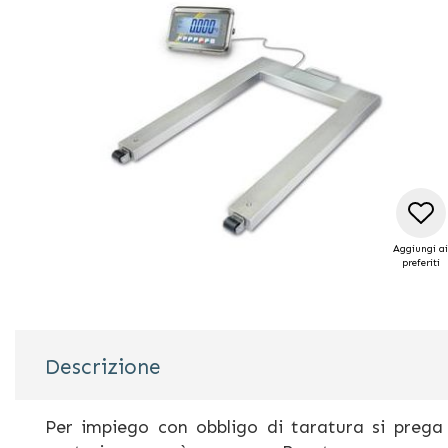
galleria
di
immagini
Aggiungi ai
preferiti
Vai
all'inizio
Descrizione
della
galleria
di
Per impiego con obbligo di taratura si prega
immagini