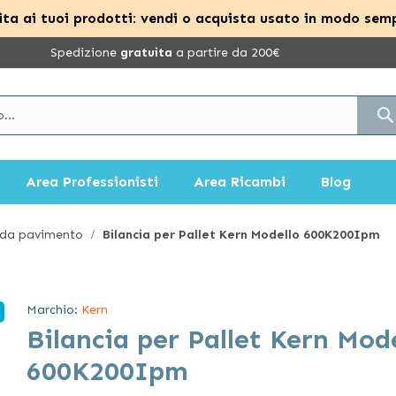
ta ai tuoi prodotti: vendi o acquista usato in modo semp
Spedizione
gratuita
a partire da 200€
Area Professionisti
Area Ricambi
Blog
 da pavimento
Bilancia per Pallet Kern Modello 600K200Ipm
Marchio:
Kern
Bilancia per Pallet Kern Mod
600K200Ipm