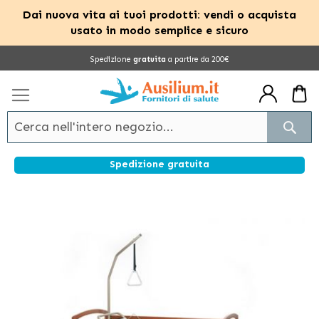
Dai nuova vita ai tuoi prodotti: vendi o acquista
usato in modo semplice e sicuro
Salta
Spedizione
gratuita
a partire da 200€
al
contenuto
Cerc
Spedizione gratuita
Vai
alla
fine
della
galleria
di
immagini