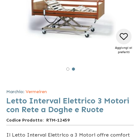
Aggiungi ai
preferiti
Vai
all'inizio
della
Marchio:
Vermeiren
galleria
Letto Interval Elettrico 3 Motori
di
immagini
con Rete a Doghe e Ruote
Codice Prodotto
RTM-12459
Il Letto Interval Elettrico a 3 Motori offre comfort