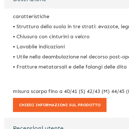
della
galleria
di
caratteristiche
immagini
• Struttura della suola in tre strati: evazote, 
• Chiusura con cinturini a velcro
• Lavabile indicazioni
• Utile nella deambulazione nel decorso post-ope
• Fratture metatarsali e delle falangi delle dita
misura scarpa fino a 40/41 (S) 42/43 (M) 44/45 (
CHIEDI INFORMAZIONI SUL PRODOTTO
Recensioni utente