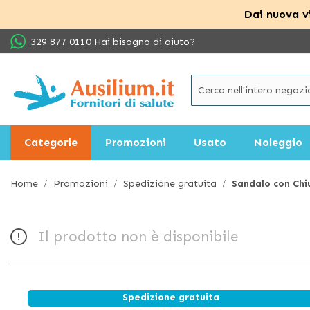
Dai nuova vi
Salta
329 877 0110
Hai bisogno di aiuto?
al
contenuto
Categorie
Promozioni
Usato
Noleggio
Home
Promozioni
Spedizione gratuita
Sandalo con Chi
Il prodotto non è disponibile
Spedizione gratuita