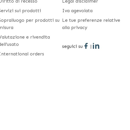
Diritto di recesso
Legal disclaimer
Servizi sui prodotti
Iva agevolata
Sopralluogo per prodotti su
Le tue preferenze relative
misura
alla privacy
Valutazione e rivendita
dell'usato
seguici su
|
International orders