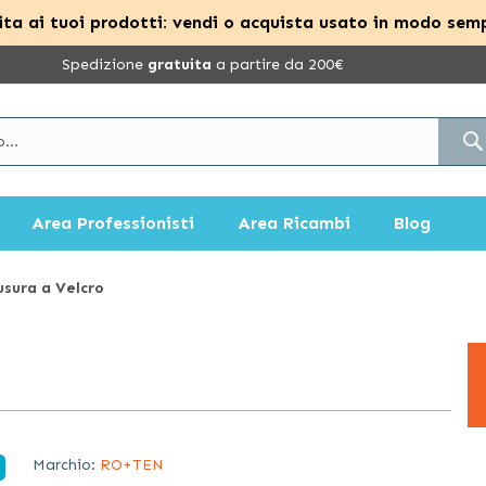
ta ai tuoi prodotti: vendi o acquista usato in modo semp
Spedizione
gratuita
a partire da 200€
Area Professionisti
Area Ricambi
Blog
usura a Velcro
Marchio:
RO+TEN