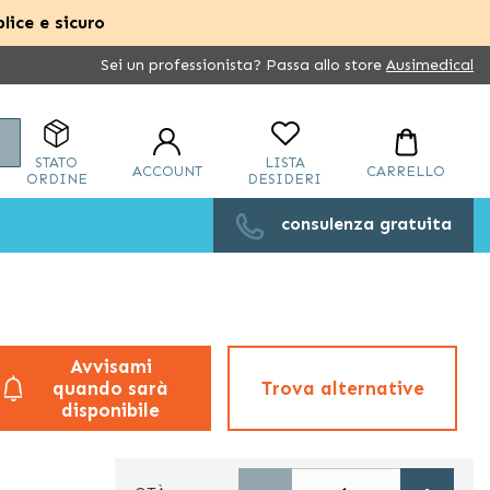
lice e sicuro
Sei un professionista? Passa allo store
Ausimedical
Cerca
STATO
LISTA
ACCOUNT
CARRELLO
ORDINE
DESIDERI
consulenza gratuita
Avvisami
quando sarà
Trova alternative
disponibile