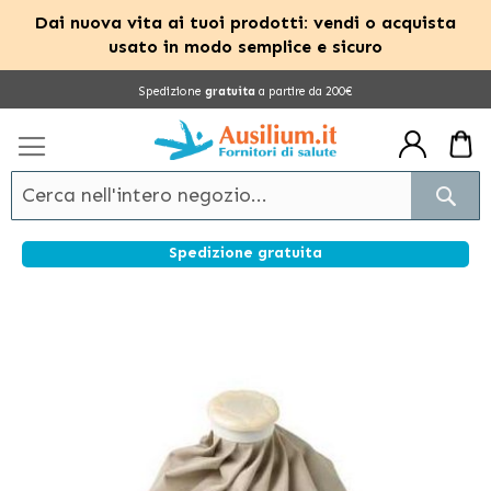
Dai nuova vita ai tuoi prodotti: vendi o acquista
usato in modo semplice e sicuro
Salta
Spedizione
gratuita
a partire da 200€
al
contenuto
Cerc
Spedizione gratuita
Vai
alla
fine
della
galleria
di
immagini