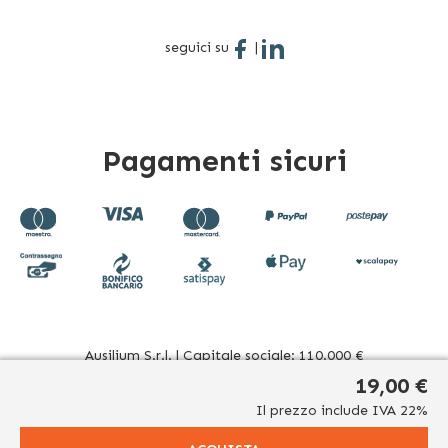
seguici su
|
Pagamenti sicuri
Ausilium S.r.l. | Capitale sociale: 110.000 €
Sede operativa: Corso Novara 39 - 10078 Venaria Reale (TO)
19,00 €
Italia | Sede legale: Via Beato Sebastiano Valfrè, 16 - 10121
Il prezzo include IVA 22%
Torino (TO) Italia
P.IVA/CF. 08942960017 - R.E.A. TO1012156 | Tel. 011 196 20 906