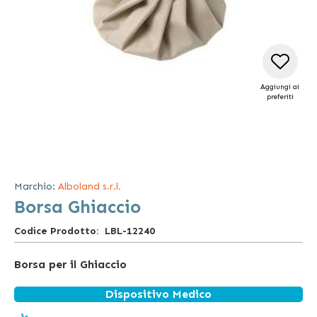
Aggiungi ai
preferiti
Vai
all'inizio
della
Marchio:
Alboland s.r.l.
galleria
Borsa Ghiaccio
di
immagini
Codice Prodotto
LBL-12240
Borsa per il Ghiaccio
Dispositivo Medico