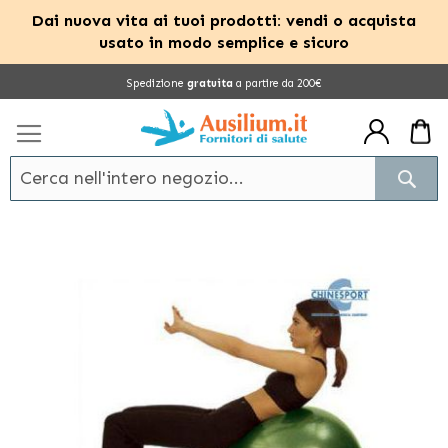
Dai nuova vita ai tuoi prodotti: vendi o acquista
usato in modo semplice e sicuro
Salta
Spedizione
gratuita
a partire da 200€
al
contenuto
Cerc
Vai
alla
fine
della
galleria
di
immagini