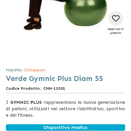
Aggiungi ai
preferiti
Vai
all'inizio
della
Marchio:
Chinesport
galleria
Verde Gymnic Plus Diam 55
di
immagini
Codice Prodotto
CHN-11501
I
GYMNIC PLUS
rappresentano la nuova generazione
di palloni, utilizzati nel settore riabilitativo, sportivo
e del fitness.
Dispositivo Medico