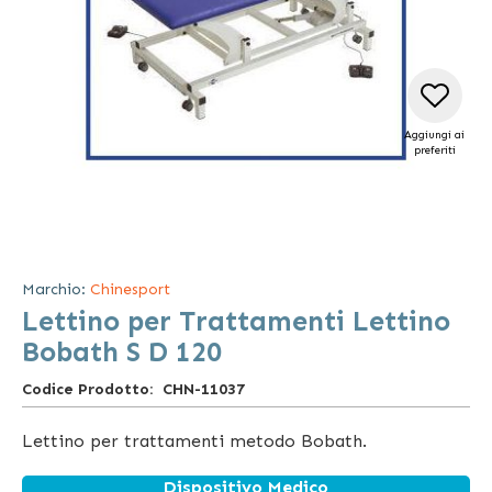
Aggiungi ai
preferiti
Vai
all'inizio
della
Marchio:
Chinesport
galleria
Lettino per Trattamenti Lettino
di
immagini
Bobath S D 120
Codice Prodotto
CHN-11037
Lettino per trattamenti metodo Bobath.
Dispositivo Medico