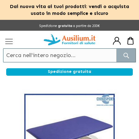
Dai nuova vita ai tuoi prodotti: vendi o acquista
usato in modo semplice e sicuro
Salta
Spedizione
gratuita
a partire da 200€
al
contenuto
Cerc
Spedizione gratuita
Vai
alla
fine
della
galleria
di
immagini